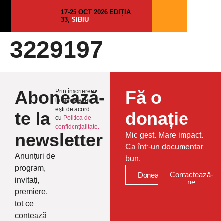
17-25 OCT 2026 EDIȚIA
33,
SIBIU
3229197
Abonează-
Fă o
Prin înscrierea
la Newsletter
ești de acord
te la
donație
cu
Politica de
confidențialitate.
newsletter
Mic gest. Mare impact.
Ca într-un documentar
Anunțuri de
bun.
program,
Contactează-
Donează
invitați,
ne
premiere,
tot ce
contează