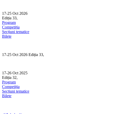
Skip
to
content
17-25 Oct 2026
Ediția 33,
Sibiu
Program
Competiția
Secțiuni tematice
Bilete
17-25 Oct 2026 Ediția 33,
Sibiu
17-26 Oct 2025
Ediția 32,
Sibiu
Program
Competiția
Secțiuni tematice
Bilete