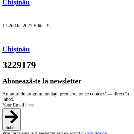
Chișinău
17-26 Oct 2025 Ediția 32,
Sibiu
Chișinău
3229179
Abonează-te la newsletter
Anunțuri de program, invitați, premiere, tot ce contează — direct în
inbox.
Your Email
Submit
Prin înscrierea la Newsletter ești de acord cu
Politica de