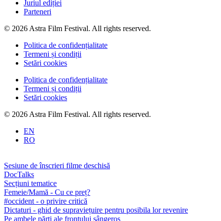
Juriul ediției
Parteneri
© 2026 Astra Film Festival. All rights reserved.
Politica de confidențialitate
Termeni și condiții
Setări cookies
Politica de confidențialitate
Termeni și condiții
Setări cookies
© 2026 Astra Film Festival. All rights reserved.
EN
RO
Sesiune de înscrieri filme deschisă
DocTalks
Secțiuni tematice
Femeie/Mamă - Cu ce preț?
#occident - o privire critică
Dictaturi - ghid de supraviețuire pentru posibila lor revenire
Pe ambele părți ale frontului sângeros