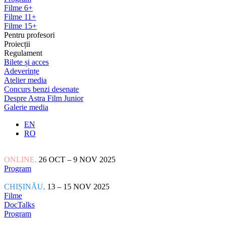
Filme 6+
Filme 11+
Filme 15+
Pentru profesori
Proiecții
Regulament
Bilete și acces
Adeverințe
Atelier media
Concurs benzi desenate
Despre Astra Film Junior
Galerie media
EN
RO
ONLINE,
26 OCT – 9 NOV 2025
Program
CHIȘINĂU,
13 – 15 NOV 2025
Filme
DocTalks
Program