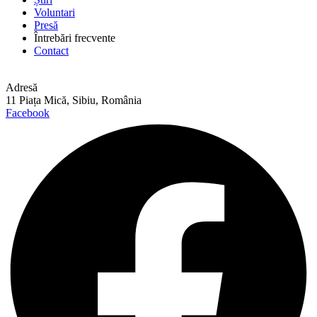
Voluntari
Presă
Întrebări frecvente
Contact
Adresă
11 Piața Mică, Sibiu, România
Facebook