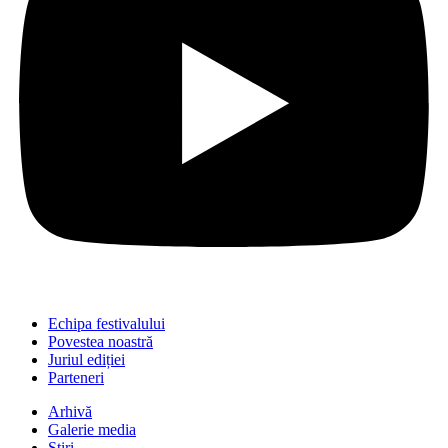
Echipa festivalului
Povestea noastră
Juriul ediției
Parteneri
Arhivă
Galerie media
Știri