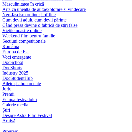
Masculinitatea în criză
Arta ca unealtă de autoexplorare și vindecare
Neo-fascism online și offline
Cum devii adult, cum devii părinte
Când presa devine o fabrică de știri false
Viețile noastre online
Weekend film pentru familie
Secțiuni competiționale
România
Europa de Est
Voci emergente
DocSchool
DocShorts
Industry 2025
DocStudentHub
Bilete și abonamente
Juriu
Premii
Echipa festivalului
Galerie media
Știri
Despre Astra Film Festival
Arhivă
Program