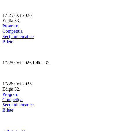
Skip
to
content
17-25 Oct 2026
Ediția 33,
Sibiu
Program
Competiția
Secțiuni tematice
Bilete
17-25 Oct 2026 Ediția 33,
Sibiu
17-26 Oct 2025
Ediția 32,
Sibiu
Program
Competiția
Secțiuni tematice
Bilete