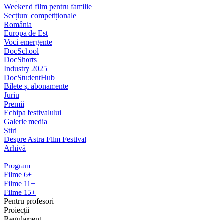
Weekend film pentru familie
Secțiuni competiționale
România
Europa de Est
Voci emergente
DocSchool
DocShorts
Industry 2025
DocStudentHub
Bilete și abonamente
Juriu
Premii
Echipa festivalului
Galerie media
Știri
Despre Astra Film Festival
Arhivă
Program
Filme 6+
Filme 11+
Filme 15+
Pentru profesori
Proiecții
Regulament