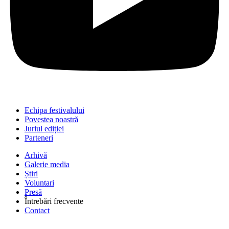
Echipa festivalului
Povestea noastră
Juriul ediției
Parteneri
Arhivă
Galerie media
Știri
Voluntari
Presă
Întrebări frecvente
Contact