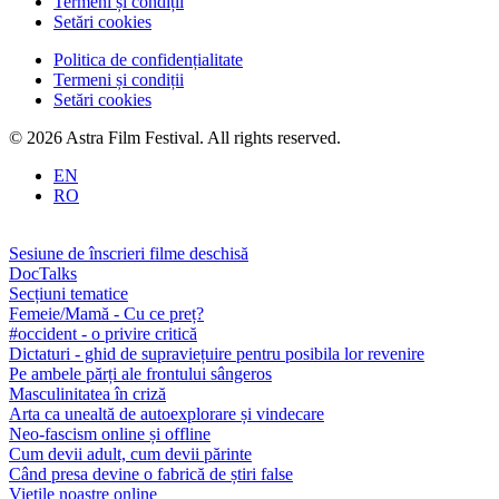
Termeni și condiții
Setări cookies
Politica de confidențialitate
Termeni și condiții
Setări cookies
© 2026 Astra Film Festival. All rights reserved.
EN
RO
Sesiune de înscrieri filme deschisă
DocTalks
Secțiuni tematice
Femeie/Mamă - Cu ce preț?
#occident - o privire critică
Dictaturi - ghid de supraviețuire pentru posibila lor revenire
Pe ambele părți ale frontului sângeros
Masculinitatea în criză
Arta ca unealtă de autoexplorare și vindecare
Neo-fascism online și offline
Cum devii adult, cum devii părinte
Când presa devine o fabrică de știri false
Viețile noastre online