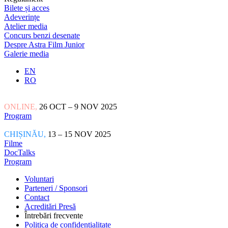
Bilete și acces
Adeverințe
Atelier media
Concurs benzi desenate
Despre Astra Film Junior
Galerie media
EN
RO
ONLINE,
26 OCT – 9 NOV 2025
Program
CHIȘINĂU,
13 – 15 NOV 2025
Filme
DocTalks
Program
Voluntari
Parteneri / Sponsori
Contact
Acreditări Presă
Întrebări frecvente
Politica de confidențialitate