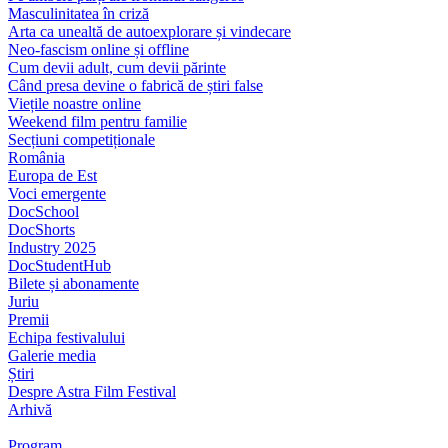
Masculinitatea în criză
Arta ca unealtă de autoexplorare și vindecare
Neo-fascism online și offline
Cum devii adult, cum devii părinte
Când presa devine o fabrică de știri false
Viețile noastre online
Weekend film pentru familie
Secțiuni competiționale
România
Europa de Est
Voci emergente
DocSchool
DocShorts
Industry 2025
DocStudentHub
Bilete și abonamente
Juriu
Premii
Echipa festivalului
Galerie media
Știri
Despre Astra Film Festival
Arhivă
Program