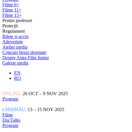
Filme 6+
Filme 11+
Filme 15+
Pentru profesori
Proiecții
Regulament
Bilete și acces
Adeverințe
Atelier media
Concurs benzi desenate
Despre Astra Film Junior
Galerie media
EN
RO
ONLINE,
26 OCT – 9 NOV 2025
Program
CHIȘINĂU,
13 – 15 NOV 2025
Filme
DocTalks
Program