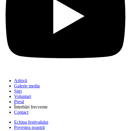
Arhivă
Galerie media
Știri
Voluntari
Presă
Întrebări frecvente
Contact
Echipa festivalului
Povestea noastră