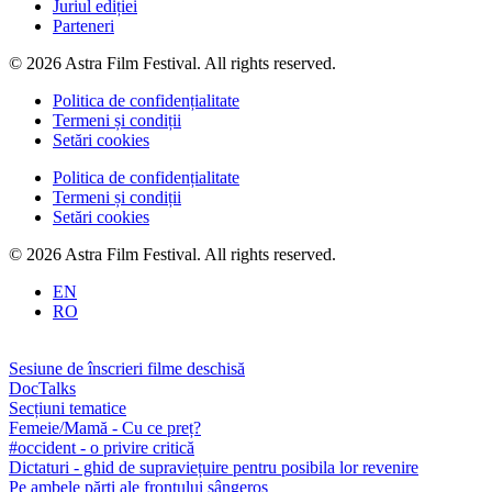
Juriul ediției
Parteneri
© 2026 Astra Film Festival. All rights reserved.
Politica de confidențialitate
Termeni și condiții
Setări cookies
Politica de confidențialitate
Termeni și condiții
Setări cookies
© 2026 Astra Film Festival. All rights reserved.
EN
RO
Sesiune de înscrieri filme deschisă
DocTalks
Secțiuni tematice
Femeie/Mamă - Cu ce preț?
#occident - o privire critică
Dictaturi - ghid de supraviețuire pentru posibila lor revenire
Pe ambele părți ale frontului sângeros