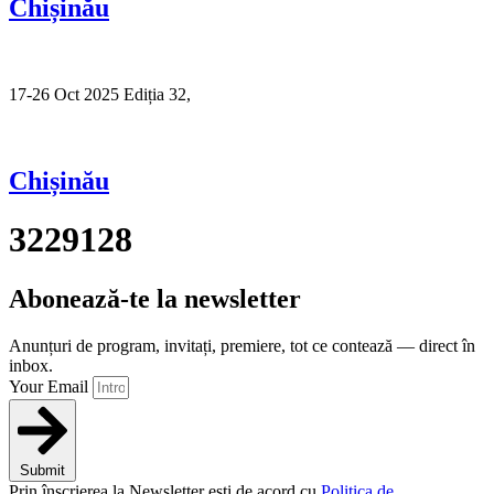
Chișinău
17-26 Oct 2025 Ediția 32,
Sibiu
Chișinău
3229128
Abonează-te la newsletter
Anunțuri de program, invitați, premiere, tot ce contează — direct în
inbox.
Your Email
Submit
Prin înscrierea la Newsletter ești de acord cu
Politica de