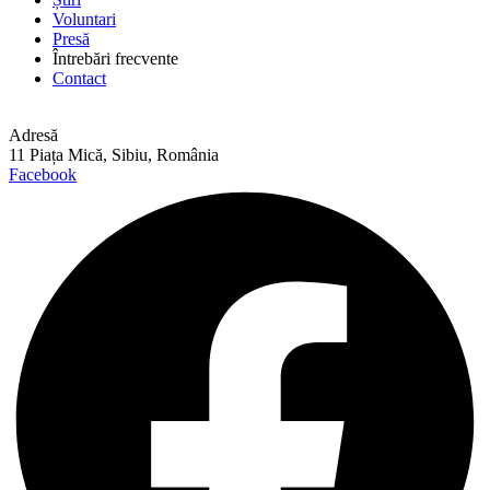
Voluntari
Presă
Întrebări frecvente
Contact
Adresă
11 Piața Mică, Sibiu, România
Facebook