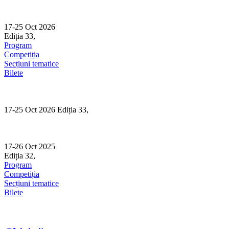
Skip
to
content
17-25 Oct 2026
Ediția 33,
Sibiu
Program
Competiția
Secțiuni tematice
Bilete
17-25 Oct 2026 Ediția 33,
Sibiu
17-26 Oct 2025
Ediția 32,
Sibiu
Program
Competiția
Secțiuni tematice
Bilete