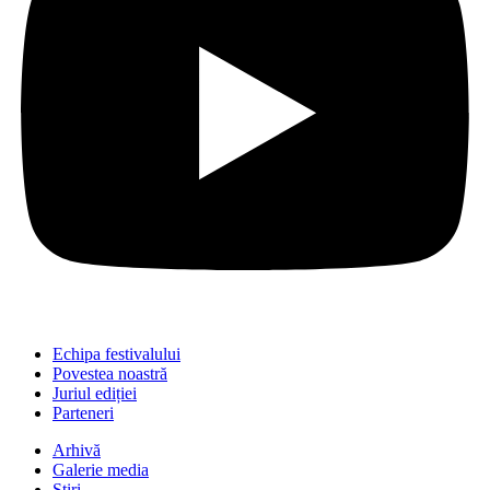
Echipa festivalului
Povestea noastră
Juriul ediției
Parteneri
Arhivă
Galerie media
Știri