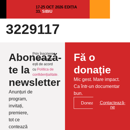
17-25 OCT 2026 EDIȚIA
33,
SIBIU
3229117
Abonează-
Fă o
Prin înscrierea
la Newsletter
ești de acord
te la
donație
cu
Politica de
confidențialitate.
newsletter
Mic gest. Mare impact.
Ca într-un documentar
Anunțuri de
bun.
program,
Contactează-
Donează
invitați,
ne
premiere,
tot ce
contează