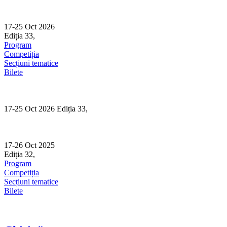
Skip
to
content
17-25 Oct 2026
Ediția 33,
Sibiu
Program
Competiția
Secțiuni tematice
Bilete
17-25 Oct 2026 Ediția 33,
Sibiu
17-26 Oct 2025
Ediția 32,
Sibiu
Program
Competiția
Secțiuni tematice
Bilete