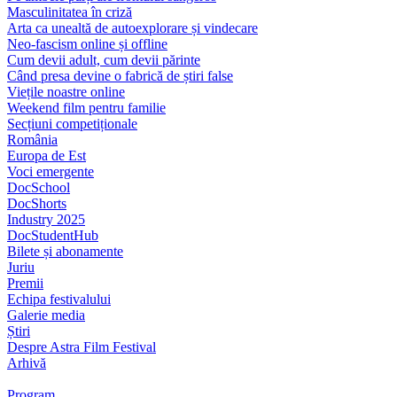
Masculinitatea în criză
Arta ca unealtă de autoexplorare și vindecare
Neo-fascism online și offline
Cum devii adult, cum devii părinte
Când presa devine o fabrică de știri false
Viețile noastre online
Weekend film pentru familie
Secțiuni competiționale
România
Europa de Est
Voci emergente
DocSchool
DocShorts
Industry 2025
DocStudentHub
Bilete și abonamente
Juriu
Premii
Echipa festivalului
Galerie media
Știri
Despre Astra Film Festival
Arhivă
Program