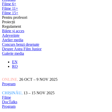
Filme 6+
Filme 11+
Filme 15+
Pentru profesori
Proiecții
Regulament
Bilete și acces
Adeverințe
Atelier media
Concurs benzi desenate
Despre Astra Film Junior
Galerie media
EN
RO
ONLINE,
26 OCT – 9 NOV 2025
Program
CHIȘINĂU,
13 – 15 NOV 2025
Filme
DocTalks
Program