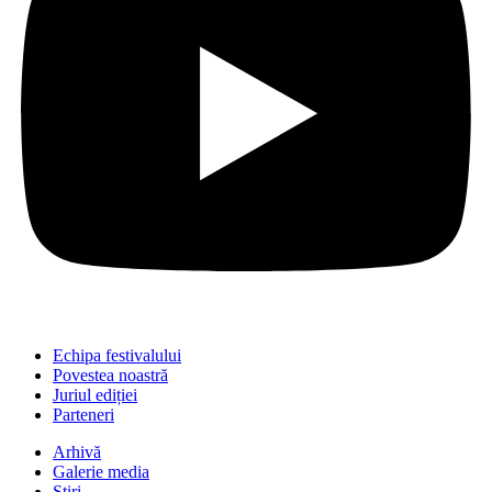
Echipa festivalului
Povestea noastră
Juriul ediției
Parteneri
Arhivă
Galerie media
Știri