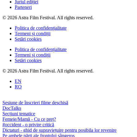
Juriul ediției
Parteneri
© 2026 Astra Film Festival. All rights reserved.
Politica de confidențialitate
Termeni și condiții
Setări cookies
Politica de confidențialitate
Termeni și condiții
Setări cookies
© 2026 Astra Film Festival. All rights reserved.
EN
RO
Sesiune de înscrieri filme deschisă
DocTalks
Secțiuni tematice
Femeie/Mamă - Cu ce preț?
#occident - o privire critică
Dictaturi - ghid de supraviețuire pentru posibila lor revenire
Pe ambele părți ale frontului sângeros