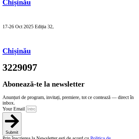
Chișinău
17-26 Oct 2025 Ediția 32,
Sibiu
Chișinău
3229097
Abonează-te la newsletter
Anunțuri de program, invitați, premiere, tot ce contează — direct în
inbox.
Your Email
Submit
Prin înscrierea la Newsletter ești de acord cu
Politica de