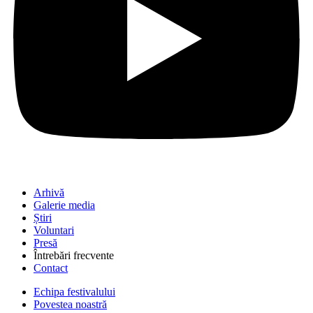
Arhivă
Galerie media
Știri
Voluntari
Presă
Întrebări frecvente
Contact
Echipa festivalului
Povestea noastră