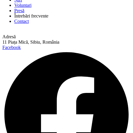
Voluntari
Presă
Întrebări frecvente
Contact
Adresă
11 Piața Mică, Sibiu, România
Facebook