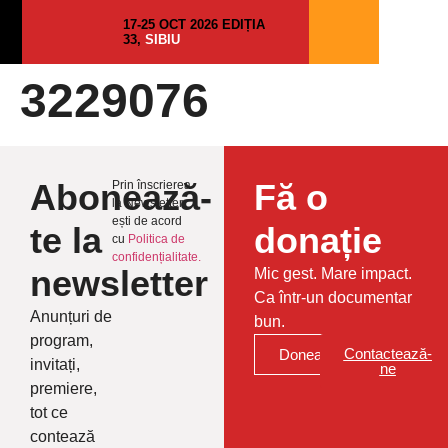
17-25 OCT 2026 EDIȚIA
33,
SIBIU
3229076
Abonează-
Fă o
Prin înscrierea
la Newsletter
ești de acord
te la
donație
cu
Politica de
confidențialitate.
newsletter
Mic gest. Mare impact.
Ca într-un documentar
Anunțuri de
bun.
program,
Contactează-
Donează
invitați,
ne
premiere,
tot ce
contează