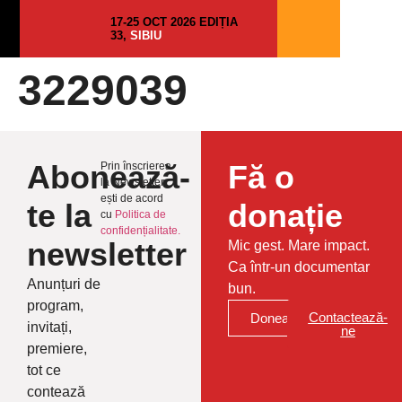
17-25 OCT 2026 EDIȚIA
33,
SIBIU
3229039
Abonează-
Fă o
Prin înscrierea
la Newsletter
ești de acord
te la
donație
cu
Politica de
confidențialitate.
newsletter
Mic gest. Mare impact.
Ca într-un documentar
Anunțuri de
bun.
program,
Contactează-
Donează
invitați,
ne
premiere,
tot ce
contează