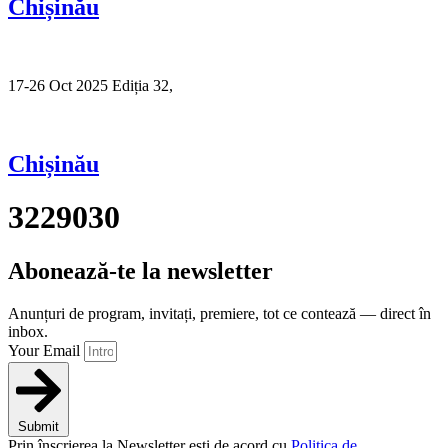
Chișinău
17-26 Oct 2025 Ediția 32,
Sibiu
Chișinău
3229030
Abonează-te la newsletter
Anunțuri de program, invitați, premiere, tot ce contează — direct în
inbox.
Your Email
Submit
Prin înscrierea la Newsletter ești de acord cu
Politica de