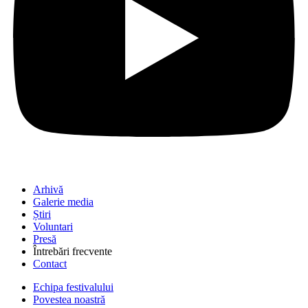
Arhivă
Galerie media
Știri
Voluntari
Presă
Întrebări frecvente
Contact
Echipa festivalului
Povestea noastră