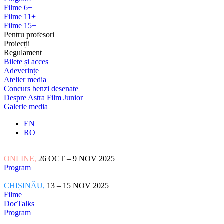
Filme 6+
Filme 11+
Filme 15+
Pentru profesori
Proiecții
Regulament
Bilete și acces
Adeverințe
Atelier media
Concurs benzi desenate
Despre Astra Film Junior
Galerie media
EN
RO
ONLINE,
26 OCT – 9 NOV 2025
Program
CHIȘINĂU,
13 – 15 NOV 2025
Filme
DocTalks
Program