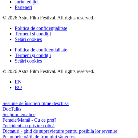
Juriul ediției
Parteneri
© 2026 Astra Film Festival. All rights reserved.
Politica de confidențialitate
Termeni și condiții
Setări cookies
Politica de confidențialitate
Termeni și condiții
Setări cookies
© 2026 Astra Film Festival. All rights reserved.
EN
RO
Sesiune de înscrieri filme deschisă
DocTalks
Secțiuni tematice
Femeie/Mamă - Cu ce preț?
#occident - o privire critică
Dictaturi - ghid de supraviețuire pentru posibila lor revenire
Pe ambele părți ale frontului sângeros