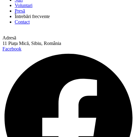
Voluntari
Presă
Întrebări frecvente
Contact
Adresă
11 Piața Mică, Sibiu, România
Facebook