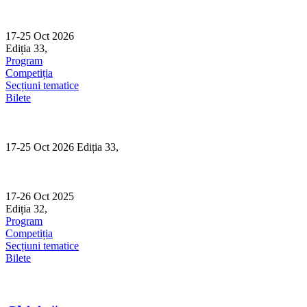
Skip
to
content
17-25 Oct 2026
Ediția 33,
Sibiu
Program
Competiția
Secțiuni tematice
Bilete
17-25 Oct 2026 Ediția 33,
Sibiu
17-26 Oct 2025
Ediția 32,
Sibiu
Program
Competiția
Secțiuni tematice
Bilete