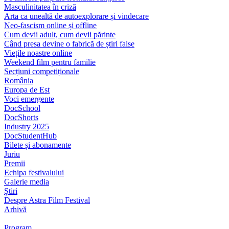
Masculinitatea în criză
Arta ca unealtă de autoexplorare și vindecare
Neo-fascism online și offline
Cum devii adult, cum devii părinte
Când presa devine o fabrică de știri false
Viețile noastre online
Weekend film pentru familie
Secțiuni competiționale
România
Europa de Est
Voci emergente
DocSchool
DocShorts
Industry 2025
DocStudentHub
Bilete și abonamente
Juriu
Premii
Echipa festivalului
Galerie media
Știri
Despre Astra Film Festival
Arhivă
Program