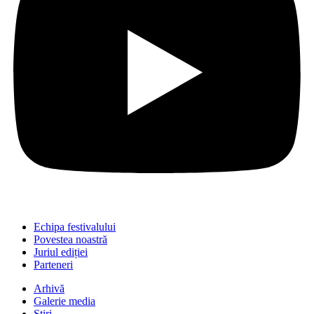
Echipa festivalului
Povestea noastră
Juriul ediției
Parteneri
Arhivă
Galerie media
Știri