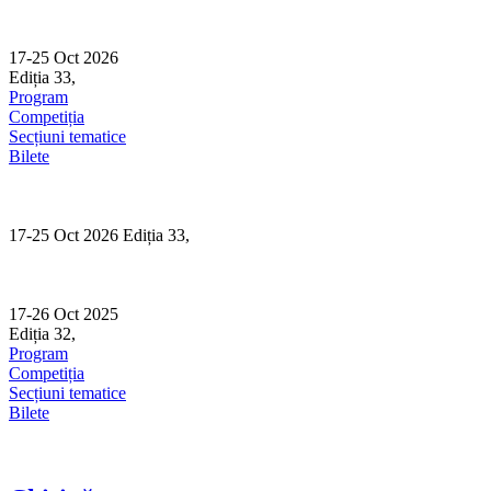
Skip
to
content
17-25 Oct 2026
Ediția 33,
Sibiu
Program
Competiția
Secțiuni tematice
Bilete
17-25 Oct 2026 Ediția 33,
Sibiu
17-26 Oct 2025
Ediția 32,
Sibiu
Program
Competiția
Secțiuni tematice
Bilete