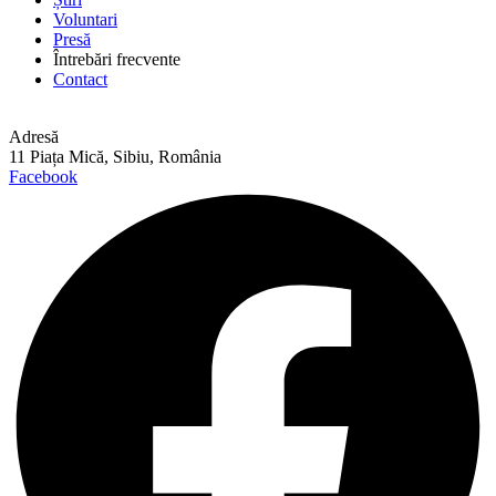
Voluntari
Presă
Întrebări frecvente
Contact
Adresă
11 Piața Mică, Sibiu, România
Facebook