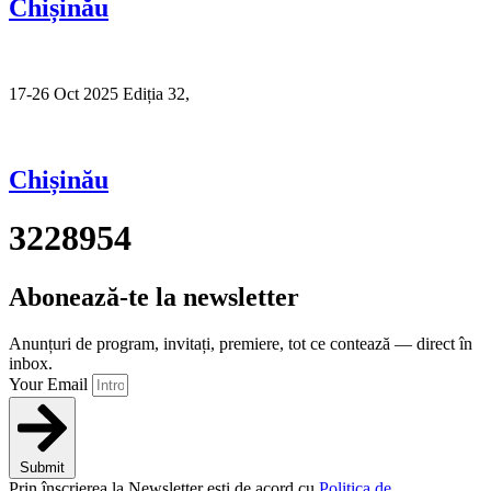
Chișinău
17-26 Oct 2025 Ediția 32,
Sibiu
Chișinău
3228954
Abonează-te la newsletter
Anunțuri de program, invitați, premiere, tot ce contează — direct în
inbox.
Your Email
Submit
Prin înscrierea la Newsletter ești de acord cu
Politica de