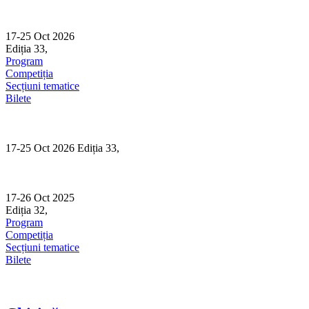
Skip
to
content
17-25 Oct 2026
Ediția 33,
Sibiu
Program
Competiția
Secțiuni tematice
Bilete
17-25 Oct 2026 Ediția 33,
Sibiu
17-26 Oct 2025
Ediția 32,
Sibiu
Program
Competiția
Secțiuni tematice
Bilete