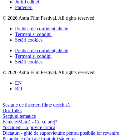
Juriul ediției
Parteneri
© 2026 Astra Film Festival. All rights reserved.
Politica de confidențialitate
Termeni și condiții
Setări cookies
Politica de confidențialitate
Termeni și condiții
Setări cookies
© 2026 Astra Film Festival. All rights reserved.
EN
RO
Sesiune de înscrieri filme deschisă
DocTalks
Secțiuni tematice
Femeie/Mamă - Cu ce preț?
#occident - o privire critică
Dictaturi - ghid de supraviețuire pentru posibila lor revenire
Pe ambele părți ale frontului sângeros