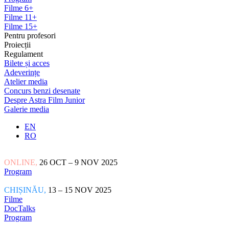
Filme 6+
Filme 11+
Filme 15+
Pentru profesori
Proiecții
Regulament
Bilete și acces
Adeverințe
Atelier media
Concurs benzi desenate
Despre Astra Film Junior
Galerie media
EN
RO
ONLINE,
26 OCT – 9 NOV 2025
Program
CHIȘINĂU,
13 – 15 NOV 2025
Filme
DocTalks
Program