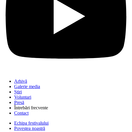
Arhivă
Galerie media
Știri
Voluntari
Presă
Întrebări frecvente
Contact
Echipa festivalului
Povestea noastră