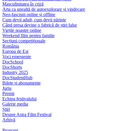
Masculinitatea în criză
Arta ca unealtă de autoexplorare și vindecare
Neo-fascism online și offline
Cum devii adult, cum devii părinte
Când presa devine o fabrică de știri false
Viețile noastre online
Weekend film pentru familie
Secțiuni competiționale
România
Europa de Est
Voci emergente
DocSchool
DocShorts
Industry 2025
DocStudentHub
Bilete și abonamente
Juriu
Premii
Echipa festivalului
Galerie media
Știri
Despre Astra Film Festival
Arhivă
Program