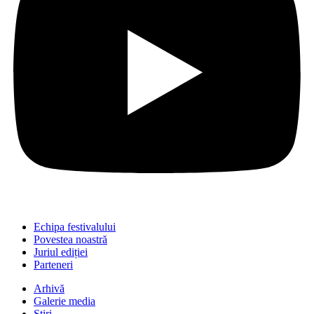
Echipa festivalului
Povestea noastră
Juriul ediției
Parteneri
Arhivă
Galerie media
Știri