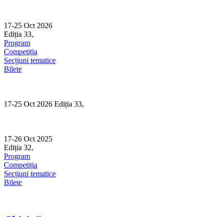
Skip
to
content
17-25 Oct 2026
Ediția 33,
Sibiu
Program
Competiția
Secțiuni tematice
Bilete
17-25 Oct 2026 Ediția 33,
Sibiu
17-26 Oct 2025
Ediția 32,
Sibiu
Program
Competiția
Secțiuni tematice
Bilete