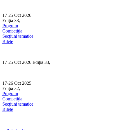
Skip
to
content
17-25 Oct 2026
Ediția 33,
Sibiu
Program
Competiția
Secțiuni tematice
Bilete
17-25 Oct 2026 Ediția 33,
Sibiu
17-26 Oct 2025
Ediția 32,
Sibiu
Program
Competiția
Secțiuni tematice
Bilete