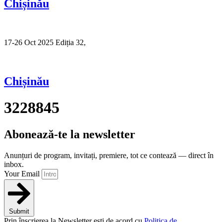
Chișinău
17-26 Oct 2025 Ediția 32,
Sibiu
Chișinău
3228845
Abonează-te la newsletter
Anunțuri de program, invitați, premiere, tot ce contează — direct în
inbox.
Your Email
Submit
Prin înscrierea la Newsletter ești de acord cu
Politica de