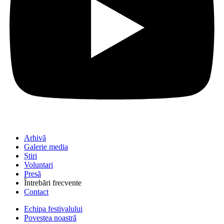
Arhivă
Galerie media
Știri
Voluntari
Presă
Întrebări frecvente
Contact
Echipa festivalului
Povestea noastră