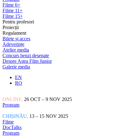
Filme 6+
Filme 11+
Filme 15+
Pentru profesori
Proiecții
Regulament
Bilete și acces
Adeverințe
Atelier media
Concurs benzi desenate
Despre Astra Film Junior
Galerie media
EN
RO
ONLINE,
26 OCT – 9 NOV 2025
Program
CHIȘINĂU,
13 – 15 NOV 2025
Filme
DocTalks
Program