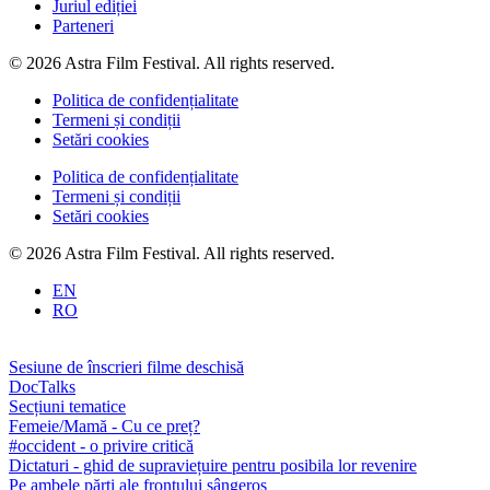
Juriul ediției
Parteneri
© 2026 Astra Film Festival. All rights reserved.
Politica de confidențialitate
Termeni și condiții
Setări cookies
Politica de confidențialitate
Termeni și condiții
Setări cookies
© 2026 Astra Film Festival. All rights reserved.
EN
RO
Sesiune de înscrieri filme deschisă
DocTalks
Secțiuni tematice
Femeie/Mamă - Cu ce preț?
#occident - o privire critică
Dictaturi - ghid de supraviețuire pentru posibila lor revenire
Pe ambele părți ale frontului sângeros