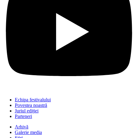
Echipa festivalului
Povestea noastră
Juriul ediției
Parteneri
Arhivă
Galerie media
Știri