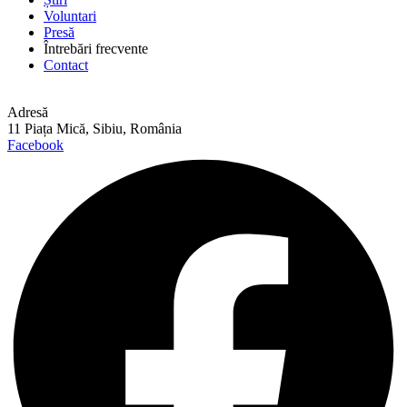
Voluntari
Presă
Întrebări frecvente
Contact
Adresă
11 Piața Mică, Sibiu, România
Facebook