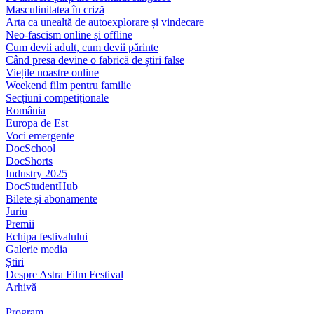
Masculinitatea în criză
Arta ca unealtă de autoexplorare și vindecare
Neo-fascism online și offline
Cum devii adult, cum devii părinte
Când presa devine o fabrică de știri false
Viețile noastre online
Weekend film pentru familie
Secțiuni competiționale
România
Europa de Est
Voci emergente
DocSchool
DocShorts
Industry 2025
DocStudentHub
Bilete și abonamente
Juriu
Premii
Echipa festivalului
Galerie media
Știri
Despre Astra Film Festival
Arhivă
Program