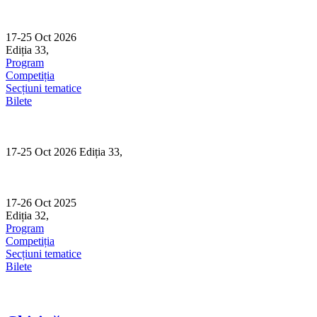
Skip
to
content
17-25 Oct 2026
Ediția 33,
Sibiu
Program
Competiția
Secțiuni tematice
Bilete
17-25 Oct 2026 Ediția 33,
Sibiu
17-26 Oct 2025
Ediția 32,
Sibiu
Program
Competiția
Secțiuni tematice
Bilete