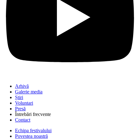
Arhivă
Galerie media
Știri
Voluntari
Presă
Întrebări frecvente
Contact
Echipa festivalului
Povestea noastră