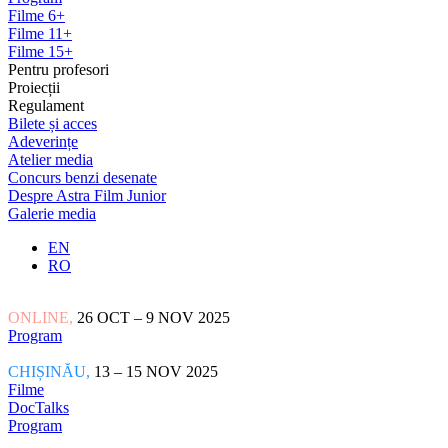
Filme 6+
Filme 11+
Filme 15+
Pentru profesori
Proiecții
Regulament
Bilete și acces
Adeverințe
Atelier media
Concurs benzi desenate
Despre Astra Film Junior
Galerie media
EN
RO
ONLINE,
26 OCT – 9 NOV 2025
Program
CHIȘINĂU,
13 – 15 NOV 2025
Filme
DocTalks
Program