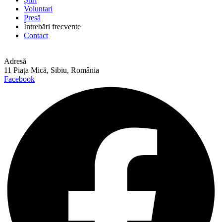
Voluntari
Presă
Întrebări frecvente
Contact
Adresă
11 Piața Mică, Sibiu, România
Facebook