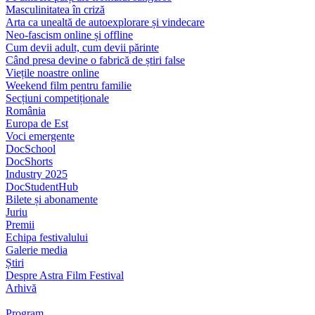
Masculinitatea în criză
Arta ca unealtă de autoexplorare și vindecare
Neo-fascism online și offline
Cum devii adult, cum devii părinte
Când presa devine o fabrică de știri false
Viețile noastre online
Weekend film pentru familie
Secțiuni competiționale
România
Europa de Est
Voci emergente
DocSchool
DocShorts
Industry 2025
DocStudentHub
Bilete și abonamente
Juriu
Premii
Echipa festivalului
Galerie media
Știri
Despre Astra Film Festival
Arhivă
Program