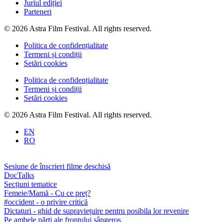
Juriul ediției
Parteneri
© 2026 Astra Film Festival. All rights reserved.
Politica de confidențialitate
Termeni și condiții
Setări cookies
Politica de confidențialitate
Termeni și condiții
Setări cookies
© 2026 Astra Film Festival. All rights reserved.
EN
RO
Sesiune de înscrieri filme deschisă
DocTalks
Secțiuni tematice
Femeie/Mamă - Cu ce preț?
#occident - o privire critică
Dictaturi - ghid de supraviețuire pentru posibila lor revenire
Pe ambele părți ale frontului sângeros