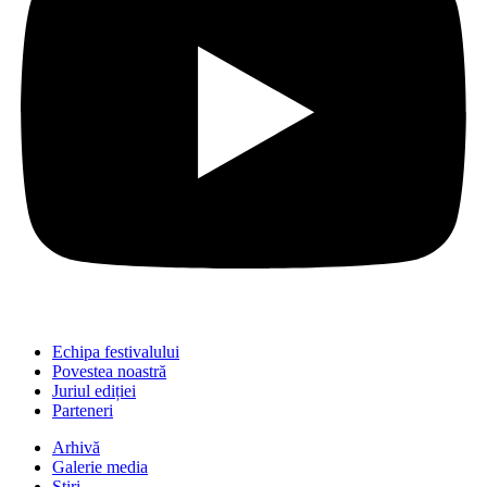
Echipa festivalului
Povestea noastră
Juriul ediției
Parteneri
Arhivă
Galerie media
Știri