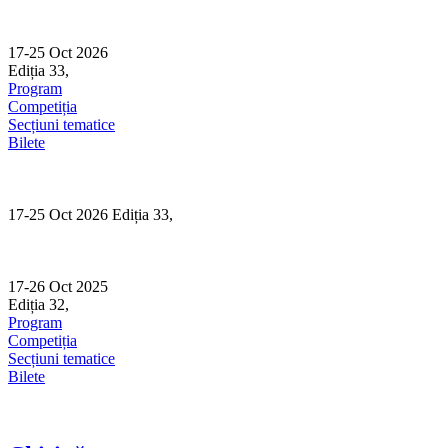
Skip
to
content
17-25 Oct 2026
Ediția 33,
Sibiu
Program
Competiția
Secțiuni tematice
Bilete
17-25 Oct 2026 Ediția 33,
Sibiu
17-26 Oct 2025
Ediția 32,
Sibiu
Program
Competiția
Secțiuni tematice
Bilete