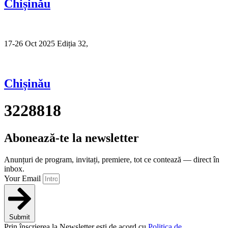
Chișinău
17-26 Oct 2025 Ediția 32,
Sibiu
Chișinău
3228818
Abonează-te la newsletter
Anunțuri de program, invitați, premiere, tot ce contează — direct în
inbox.
Your Email
Submit
Prin înscrierea la Newsletter ești de acord cu
Politica de