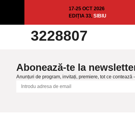
17-25 OCT 2026
EDIȚIA 33,
SIBIU
3228807
Abonează-te la newslette
Anunțuri de program, invitați, premiere, tot ce contează 