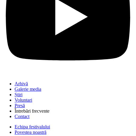
Arhivă
Galerie media
Știri
Voluntari
Presă
Întrebări frecvente
Contact
Echipa festivalului
Povestea noastră