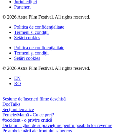
Juriul ediției
Parteneri
© 2026 Astra Film Festival. All rights reserved.
Politica de confidențialitate
Termeni și condiții
Setări cookies
Politica de confidențialitate
Termeni și condiții
Setări cookies
© 2026 Astra Film Festival. All rights reserved.
EN
RO
Sesiune de înscrieri filme deschisă
DocTalks
Secțiuni tematice
Femeie/Mamă - Cu ce preț?
#occident - o privire critică
Dictaturi - ghid de supraviețuire pentru posibila lor revenire
Pe ambele părți ale frontului sângeros