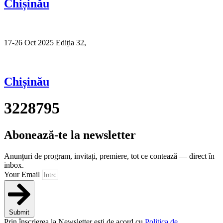
Chișinău
17-26 Oct 2025 Ediția 32,
Sibiu
Chișinău
3228795
Abonează-te la newsletter
Anunțuri de program, invitați, premiere, tot ce contează — direct în
inbox.
Your Email
Submit
Prin înscrierea la Newsletter ești de acord cu
Politica de