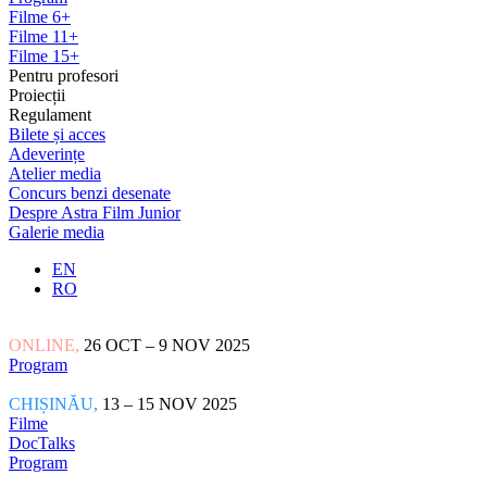
Filme 6+
Filme 11+
Filme 15+
Pentru profesori
Proiecții
Regulament
Bilete și acces
Adeverințe
Atelier media
Concurs benzi desenate
Despre Astra Film Junior
Galerie media
EN
RO
ONLINE,
26 OCT – 9 NOV 2025
Program
CHIȘINĂU,
13 – 15 NOV 2025
Filme
DocTalks
Program