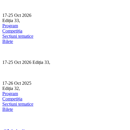
Skip
to
content
17-25 Oct 2026
Ediția 33,
Sibiu
Program
Competiția
Secțiuni tematice
Bilete
17-25 Oct 2026 Ediția 33,
Sibiu
17-26 Oct 2025
Ediția 32,
Sibiu
Program
Competiția
Secțiuni tematice
Bilete