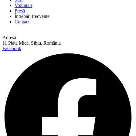
Voluntari
Presă
Întrebări frecvente
Contact
Adresă
11 Piața Mică, Sibiu, România
Facebook