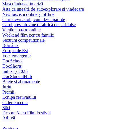
Masculinitatea în criză
Arta ca unealtă de autoexplorare și vindecare
Neo-fascism online și offline
Cum devii adult, cum devii părinte
Când presa devine o fabrică de știri false
Viețile noastre online
Weekend film pentru familie
Secțiuni competiționale
România
Europa de Est
Voci emergente
DocSchool
DocShorts
Industry 2025
DocStudentHub
Bilete și abonamente
Juriu
Premii
Echipa festivalului
Galerie media
Știri
Despre Astra Film Festival
Arhivă
Program