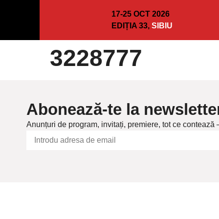
17-25 OCT 2026
EDIȚIA 33,
SIBIU
3228777
Abonează-te la newslette
Anunțuri de program, invitați, premiere, tot ce contează 