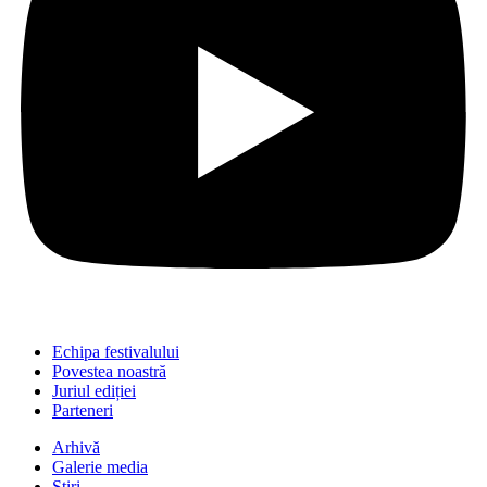
Echipa festivalului
Povestea noastră
Juriul ediției
Parteneri
Arhivă
Galerie media
Știri