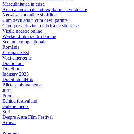
Masculinitatea în criză
Arta ca unealtă de autoexplorare și vindecare
Neo-fascism online și offline
Cum devii adult, cum devii părinte
Când presa devine o fabrică de știri false
Viețile noastre online
Weekend film pentru familie
Secțiuni competiționale
România
Europa de Est
Voci emergente
DocSchool
DocShorts
Industry 2025
DocStudentHub
Bilete și abonamente
Juriu
Premii
Echipa festivalului
Galerie media
Știri
Despre Astra Film Festival
Arhivă
Program