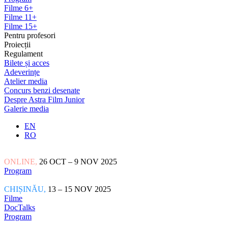
Filme 6+
Filme 11+
Filme 15+
Pentru profesori
Proiecții
Regulament
Bilete și acces
Adeverințe
Atelier media
Concurs benzi desenate
Despre Astra Film Junior
Galerie media
EN
RO
ONLINE,
26 OCT – 9 NOV 2025
Program
CHIȘINĂU,
13 – 15 NOV 2025
Filme
DocTalks
Program