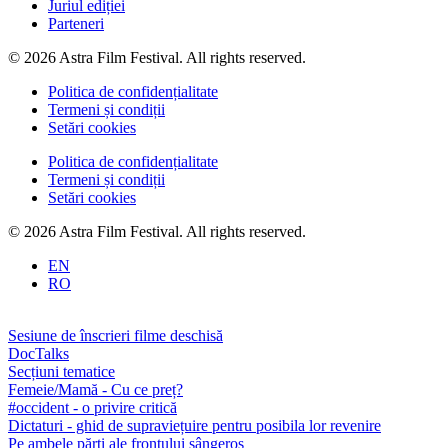
Juriul ediției
Parteneri
© 2026 Astra Film Festival. All rights reserved.
Politica de confidențialitate
Termeni și condiții
Setări cookies
Politica de confidențialitate
Termeni și condiții
Setări cookies
© 2026 Astra Film Festival. All rights reserved.
EN
RO
Sesiune de înscrieri filme deschisă
DocTalks
Secțiuni tematice
Femeie/Mamă - Cu ce preț?
#occident - o privire critică
Dictaturi - ghid de supraviețuire pentru posibila lor revenire
Pe ambele părți ale frontului sângeros