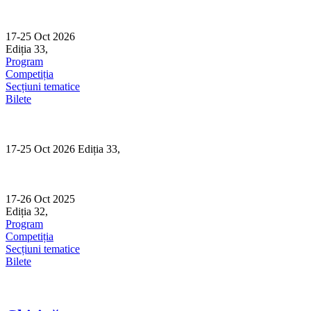
Skip
to
content
17-25 Oct 2026
Ediția 33,
Sibiu
Program
Competiția
Secțiuni tematice
Bilete
17-25 Oct 2026 Ediția 33,
Sibiu
17-26 Oct 2025
Ediția 32,
Sibiu
Program
Competiția
Secțiuni tematice
Bilete