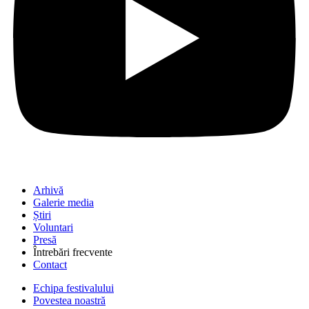
Arhivă
Galerie media
Știri
Voluntari
Presă
Întrebări frecvente
Contact
Echipa festivalului
Povestea noastră