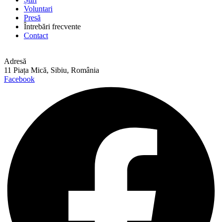
Voluntari
Presă
Întrebări frecvente
Contact
Adresă
11 Piața Mică, Sibiu, România
Facebook