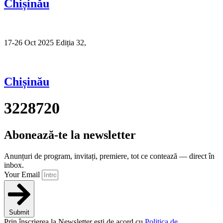
Chișinău
17-26 Oct 2025 Ediția 32,
Sibiu
Chișinău
3228720
Abonează-te la newsletter
Anunțuri de program, invitați, premiere, tot ce contează — direct în
inbox.
Your Email
Submit
Prin înscrierea la Newsletter ești de acord cu
Politica de