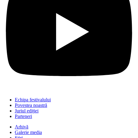
Echipa festivalului
Povestea noastră
Juriul ediției
Parteneri
Arhivă
Galerie media
Știri