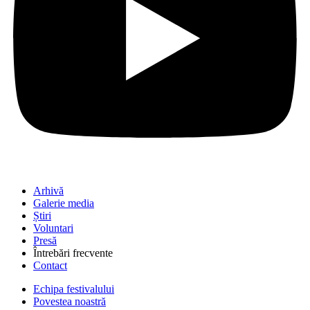
Arhivă
Galerie media
Știri
Voluntari
Presă
Întrebări frecvente
Contact
Echipa festivalului
Povestea noastră