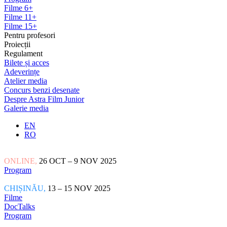
Filme 6+
Filme 11+
Filme 15+
Pentru profesori
Proiecții
Regulament
Bilete și acces
Adeverințe
Atelier media
Concurs benzi desenate
Despre Astra Film Junior
Galerie media
EN
RO
ONLINE,
26 OCT – 9 NOV 2025
Program
CHIȘINĂU,
13 – 15 NOV 2025
Filme
DocTalks
Program