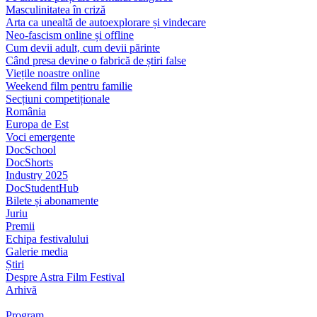
Masculinitatea în criză
Arta ca unealtă de autoexplorare și vindecare
Neo-fascism online și offline
Cum devii adult, cum devii părinte
Când presa devine o fabrică de știri false
Viețile noastre online
Weekend film pentru familie
Secțiuni competiționale
România
Europa de Est
Voci emergente
DocSchool
DocShorts
Industry 2025
DocStudentHub
Bilete și abonamente
Juriu
Premii
Echipa festivalului
Galerie media
Știri
Despre Astra Film Festival
Arhivă
Program