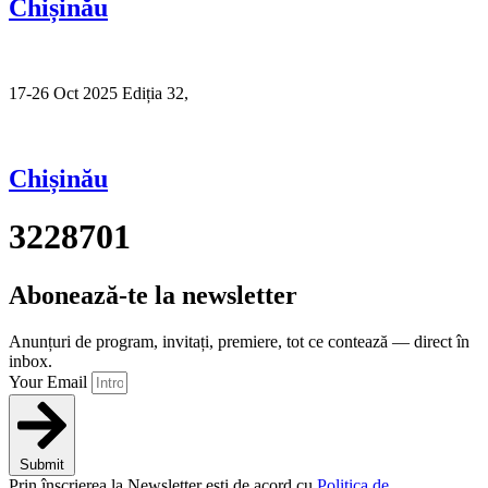
Chișinău
17-26 Oct 2025 Ediția 32,
Sibiu
Chișinău
3228701
Abonează-te la newsletter
Anunțuri de program, invitați, premiere, tot ce contează — direct în
inbox.
Your Email
Submit
Prin înscrierea la Newsletter ești de acord cu
Politica de