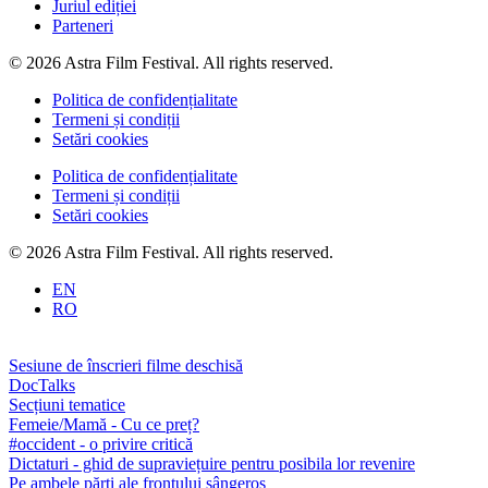
Juriul ediției
Parteneri
© 2026 Astra Film Festival. All rights reserved.
Politica de confidențialitate
Termeni și condiții
Setări cookies
Politica de confidențialitate
Termeni și condiții
Setări cookies
© 2026 Astra Film Festival. All rights reserved.
EN
RO
Sesiune de înscrieri filme deschisă
DocTalks
Secțiuni tematice
Femeie/Mamă - Cu ce preț?
#occident - o privire critică
Dictaturi - ghid de supraviețuire pentru posibila lor revenire
Pe ambele părți ale frontului sângeros