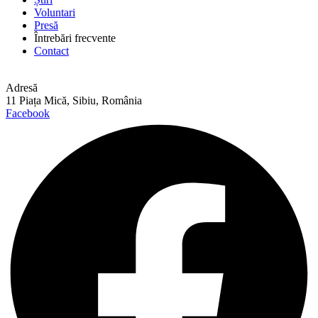
Voluntari
Presă
Întrebări frecvente
Contact
Adresă
11 Piața Mică, Sibiu, România
Facebook