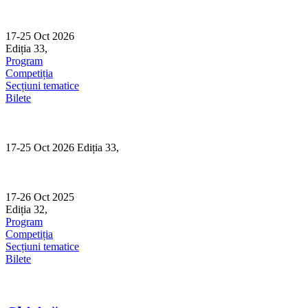
Skip
to
content
17-25 Oct 2026
Ediția 33,
Sibiu
Program
Competiția
Secțiuni tematice
Bilete
17-25 Oct 2026 Ediția 33,
Sibiu
17-26 Oct 2025
Ediția 32,
Sibiu
Program
Competiția
Secțiuni tematice
Bilete