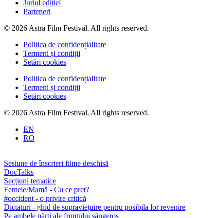
Juriul ediției
Parteneri
© 2026 Astra Film Festival. All rights reserved.
Politica de confidențialitate
Termeni și condiții
Setări cookies
Politica de confidențialitate
Termeni și condiții
Setări cookies
© 2026 Astra Film Festival. All rights reserved.
EN
RO
Sesiune de înscrieri filme deschisă
DocTalks
Secțiuni tematice
Femeie/Mamă - Cu ce preț?
#occident - o privire critică
Dictaturi - ghid de supraviețuire pentru posibila lor revenire
Pe ambele părți ale frontului sângeros