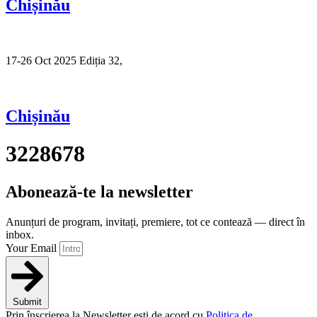
Chișinău
17-26 Oct 2025 Ediția 32,
Sibiu
Chișinău
3228678
Abonează-te la newsletter
Anunțuri de program, invitați, premiere, tot ce contează — direct în
inbox.
Your Email
Submit
Prin înscrierea la Newsletter ești de acord cu
Politica de