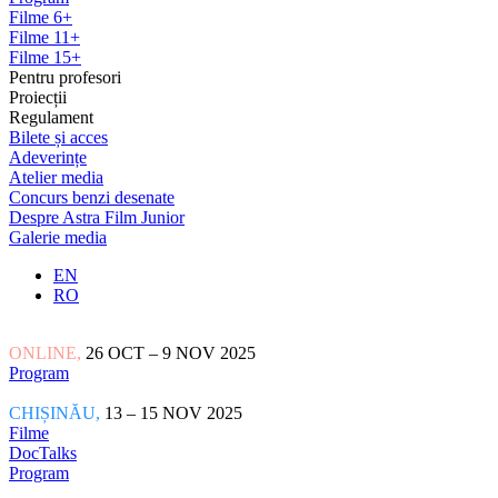
Filme 6+
Filme 11+
Filme 15+
Pentru profesori
Proiecții
Regulament
Bilete și acces
Adeverințe
Atelier media
Concurs benzi desenate
Despre Astra Film Junior
Galerie media
EN
RO
ONLINE,
26 OCT – 9 NOV 2025
Program
CHIȘINĂU,
13 – 15 NOV 2025
Filme
DocTalks
Program