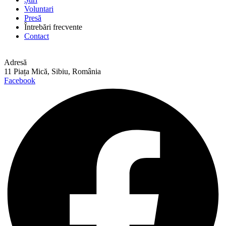
Voluntari
Presă
Întrebări frecvente
Contact
Adresă
11 Piața Mică, Sibiu, România
Facebook