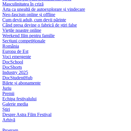
Masculinitatea în criză
Arta ca unealtă de autoexplorare și vindecare
Neo-fascism online și offline
Cum devii adult, cum devii părinte
Când presa devine o fabrică de știri false
Viețile noastre online
Weekend film pentru familie
Secțiuni competiționale
România
Europa de Est
Voci emergente
DocSchool
DocShorts
Industry 2025
DocStudentHub
Bilete și abonamente
Juriu
Premii
Echipa festivalului
Galerie media
Știri
Despre Astra Film Festival
Arhivă
Program