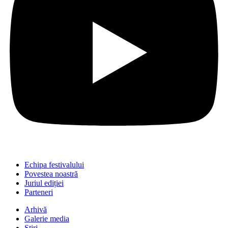
Echipa festivalului
Povestea noastră
Juriul ediției
Parteneri
Arhivă
Galerie media
Știri