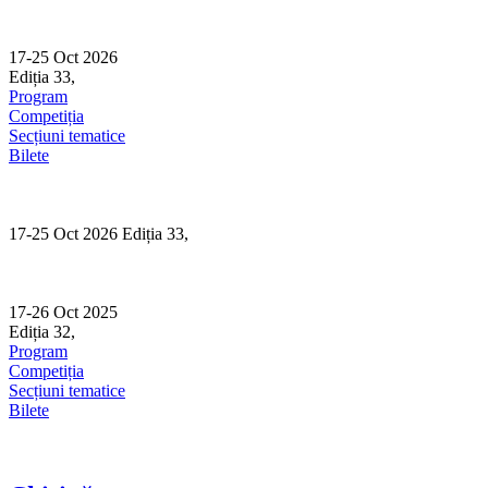
Skip
to
content
17-25 Oct 2026
Ediția 33,
Sibiu
Program
Competiția
Secțiuni tematice
Bilete
17-25 Oct 2026 Ediția 33,
Sibiu
17-26 Oct 2025
Ediția 32,
Sibiu
Program
Competiția
Secțiuni tematice
Bilete