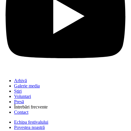
Arhivă
Galerie media
Știri
Voluntari
Presă
Întrebări frecvente
Contact
Echipa festivalului
Povestea noastră