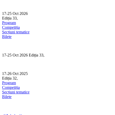
Skip
to
content
17-25 Oct 2026
Ediția 33,
Sibiu
Program
Competiția
Secțiuni tematice
Bilete
17-25 Oct 2026 Ediția 33,
Sibiu
17-26 Oct 2025
Ediția 32,
Sibiu
Program
Competiția
Secțiuni tematice
Bilete