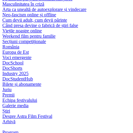
Masculinitatea în criză
Arta ca unealtă de autoexplorare și vindecare
Neo-fascism online și offline
Cum devii adult, cum devii părinte
Când presa devine o fabrică de știri false
Viețile noastre online
Weekend film pentru familie
Secțiuni competiționale
România
Europa de Est
Voci emergente
DocSchool
DocShorts
Industry 2025
DocStudentHub
Bilete și abonamente
Juriu
Premii
Echipa festivalului
Galerie media
Știri
Despre Astra Film Festival
Arhivă
Program