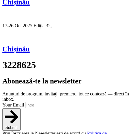
Chișinău
17-26 Oct 2025 Ediția 32,
Sibiu
Chișinău
3228625
Abonează-te la newsletter
Anunțuri de program, invitați, premiere, tot ce contează — direct în
inbox.
Your Email
Submit
Prin înscrierea la Newsletter ești de acord cu
Politica de