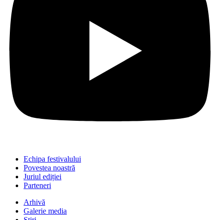
Echipa festivalului
Povestea noastră
Juriul ediției
Parteneri
Arhivă
Galerie media
Știri