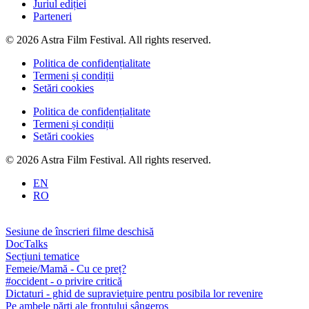
Juriul ediției
Parteneri
© 2026 Astra Film Festival. All rights reserved.
Politica de confidențialitate
Termeni și condiții
Setări cookies
Politica de confidențialitate
Termeni și condiții
Setări cookies
© 2026 Astra Film Festival. All rights reserved.
EN
RO
Sesiune de înscrieri filme deschisă
DocTalks
Secțiuni tematice
Femeie/Mamă - Cu ce preț?
#occident - o privire critică
Dictaturi - ghid de supraviețuire pentru posibila lor revenire
Pe ambele părți ale frontului sângeros