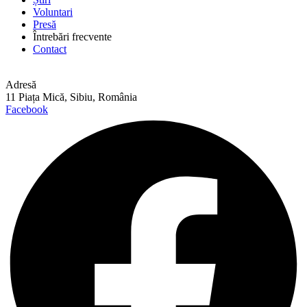
Voluntari
Presă
Întrebări frecvente
Contact
Adresă
11 Piața Mică, Sibiu, România
Facebook