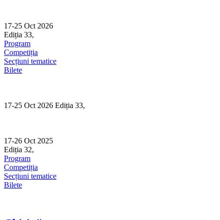
Skip
to
content
17-25 Oct 2026
Ediția 33,
Sibiu
Program
Competiția
Secțiuni tematice
Bilete
17-25 Oct 2026 Ediția 33,
Sibiu
17-26 Oct 2025
Ediția 32,
Sibiu
Program
Competiția
Secțiuni tematice
Bilete