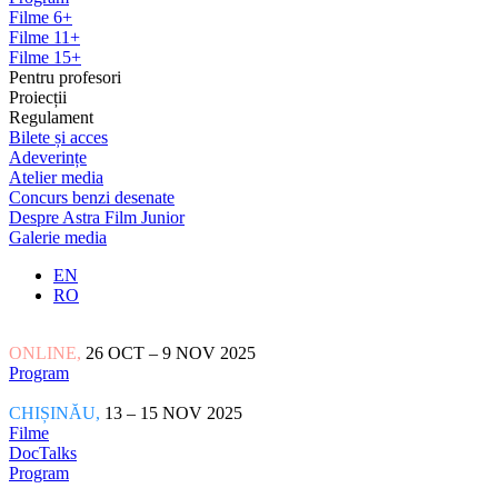
Filme 6+
Filme 11+
Filme 15+
Pentru profesori
Proiecții
Regulament
Bilete și acces
Adeverințe
Atelier media
Concurs benzi desenate
Despre Astra Film Junior
Galerie media
EN
RO
ONLINE,
26 OCT – 9 NOV 2025
Program
CHIȘINĂU,
13 – 15 NOV 2025
Filme
DocTalks
Program