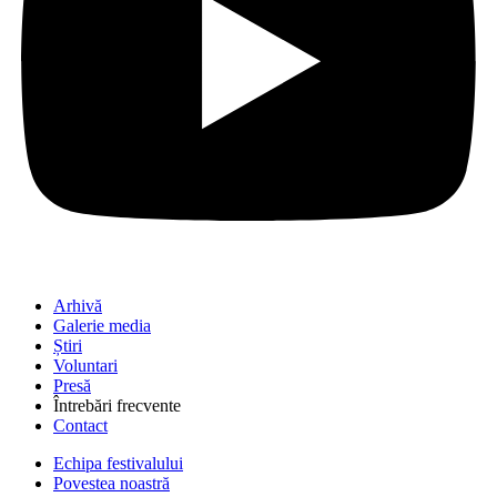
Arhivă
Galerie media
Știri
Voluntari
Presă
Întrebări frecvente
Contact
Echipa festivalului
Povestea noastră