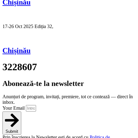
Chișinău
17-26 Oct 2025 Ediția 32,
Sibiu
Chișinău
3228607
Abonează-te la newsletter
Anunțuri de program, invitați, premiere, tot ce contează — direct în
inbox.
Your Email
Submit
Prin înscrierea la Newsletter ești de acord cu
Politica de