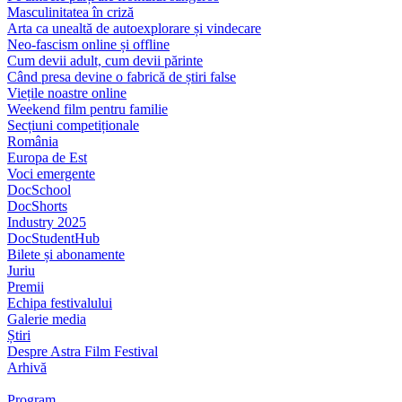
Masculinitatea în criză
Arta ca unealtă de autoexplorare și vindecare
Neo-fascism online și offline
Cum devii adult, cum devii părinte
Când presa devine o fabrică de știri false
Viețile noastre online
Weekend film pentru familie
Secțiuni competiționale
România
Europa de Est
Voci emergente
DocSchool
DocShorts
Industry 2025
DocStudentHub
Bilete și abonamente
Juriu
Premii
Echipa festivalului
Galerie media
Știri
Despre Astra Film Festival
Arhivă
Program