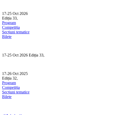
Skip
to
content
17-25 Oct 2026
Ediția 33,
Sibiu
Program
Competiția
Secțiuni tematice
Bilete
17-25 Oct 2026 Ediția 33,
Sibiu
17-26 Oct 2025
Ediția 32,
Sibiu
Program
Competiția
Secțiuni tematice
Bilete