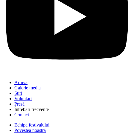
Arhivă
Galerie media
Știri
Voluntari
Presă
Întrebări frecvente
Contact
Echipa festivalului
Povestea noastră