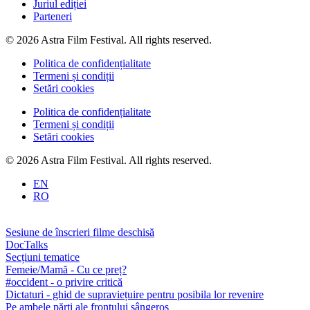
Juriul ediției
Parteneri
© 2026 Astra Film Festival. All rights reserved.
Politica de confidențialitate
Termeni și condiții
Setări cookies
Politica de confidențialitate
Termeni și condiții
Setări cookies
© 2026 Astra Film Festival. All rights reserved.
EN
RO
Sesiune de înscrieri filme deschisă
DocTalks
Secțiuni tematice
Femeie/Mamă - Cu ce preț?
#occident - o privire critică
Dictaturi - ghid de supraviețuire pentru posibila lor revenire
Pe ambele părți ale frontului sângeros