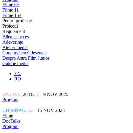
Filme 6+
Filme 11+
Filme 15+
Pentru profesori
Proiecții
Regulament
Bilete și acces
Adeverințe
Atelier media
Concurs benzi desenate
Despre Astra Film Junior
Galerie media
EN
RO
ONLINE,
26 OCT – 9 NOV 2025
Program
CHIȘINĂU,
13 – 15 NOV 2025
Filme
DocTalks
Program