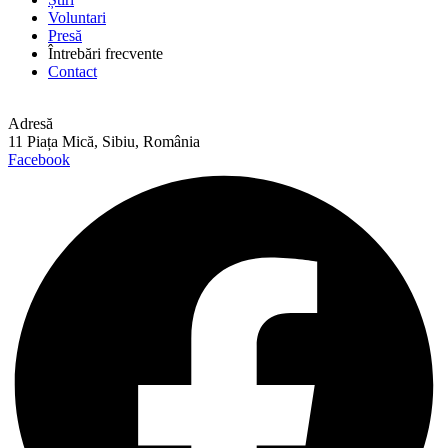
Voluntari
Presă
Întrebări frecvente
Contact
Adresă
11 Piața Mică, Sibiu, România
Facebook