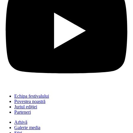
Echipa festivalului
Povestea noastră
Juriul ediției
Parteneri
Arhivă
Galerie media
Știri