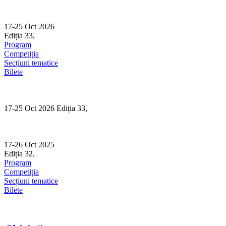
Skip
to
content
17-25 Oct 2026
Ediția 33,
Sibiu
Program
Competiția
Secțiuni tematice
Bilete
17-25 Oct 2026 Ediția 33,
Sibiu
17-26 Oct 2025
Ediția 32,
Sibiu
Program
Competiția
Secțiuni tematice
Bilete