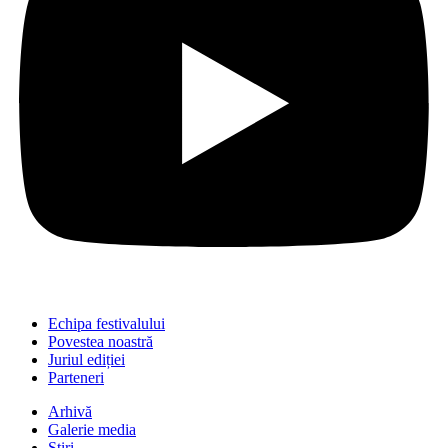
Echipa festivalului
Povestea noastră
Juriul ediției
Parteneri
Arhivă
Galerie media
Știri