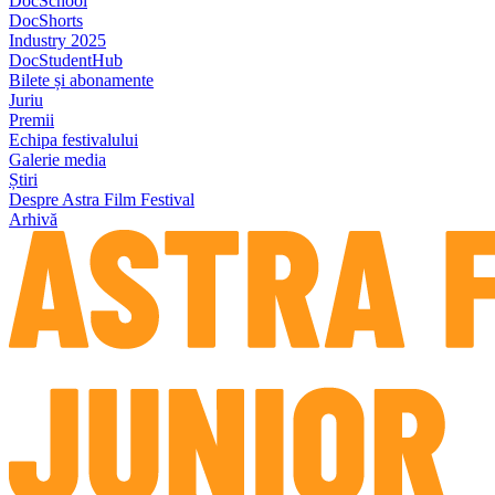
DocSchool
DocShorts
Industry 2025
DocStudentHub
Bilete și abonamente
Juriu
Premii
Echipa festivalului
Galerie media
Știri
Despre Astra Film Festival
Arhivă