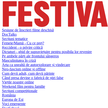
Sesiune de înscrieri filme deschisă
DocTalks
Secțiuni tematice
Femeie/Mamă - Cu ce preț?
#occident - o privire critică
Dictaturi - ghid de supraviețuire pentru posibila lor revenire
Pe ambele părți ale frontului sângeros
Masculinitatea în criză
Arta ca unealtă de autoexplorare și vindecare
Neo-fascism online și offline
Cum devii adult, cum devii părinte
Când presa devine o fabrică de știri false
Viețile noastre online
Weekend film pentru familie
Secțiuni competiționale
România
Europa de Est
Voci emergente