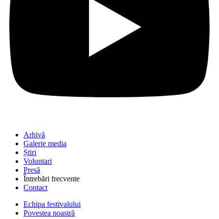
Arhivă
Galerie media
Știri
Voluntari
Presă
Întrebări frecvente
Contact
Echipa festivalului
Povestea noastră