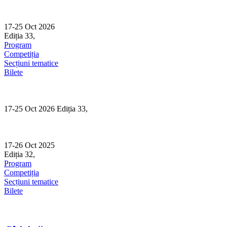
Skip
to
content
17-25 Oct 2026
Ediția 33,
Sibiu
Program
Competiția
Secțiuni tematice
Bilete
17-25 Oct 2026 Ediția 33,
Sibiu
17-26 Oct 2025
Ediția 32,
Sibiu
Program
Competiția
Secțiuni tematice
Bilete