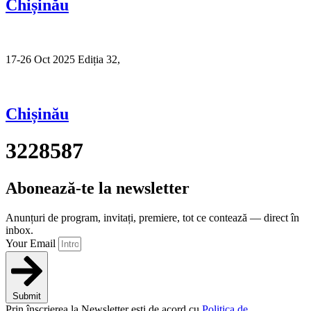
Chișinău
17-26 Oct 2025 Ediția 32,
Sibiu
Chișinău
3228587
Abonează-te la newsletter
Anunțuri de program, invitați, premiere, tot ce contează — direct în
inbox.
Your Email
Submit
Prin înscrierea la Newsletter ești de acord cu
Politica de