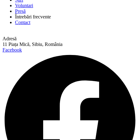
Voluntari
Presă
Întrebări frecvente
Contact
Adresă
11 Piața Mică, Sibiu, România
Facebook