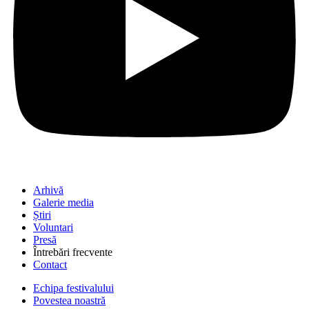
Arhivă
Galerie media
Știri
Voluntari
Presă
Întrebări frecvente
Contact
Echipa festivalului
Povestea noastră