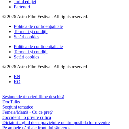
Juriul ediției
Parteneri
© 2026 Astra Film Festival. All rights reserved.
Politica de confidențialitate
Termeni și condiții
Setări cookies
Politica de confidențialitate
Termeni și condiții
Setări cookies
© 2026 Astra Film Festival. All rights reserved.
EN
RO
Sesiune de înscrieri filme deschisă
DocTalks
Secțiuni tematice
Femeie/Mamă - Cu ce preț?
#occident - o privire critică
Dictaturi - ghid de supraviețuire pentru posibila lor revenire
Pe ambele părți ale frontului sângeros