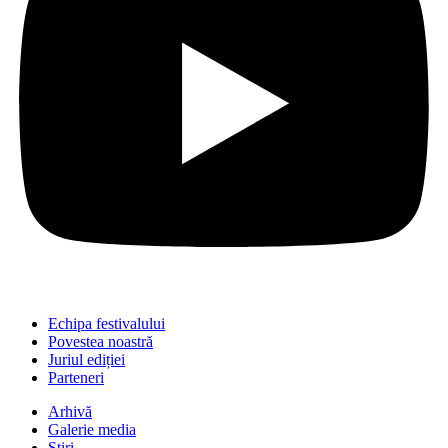
Echipa festivalului
Povestea noastră
Juriul ediției
Parteneri
Arhivă
Galerie media
Știri