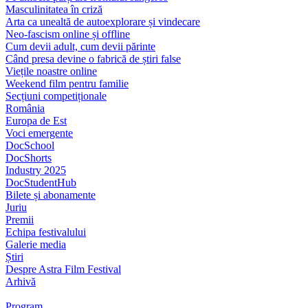
Masculinitatea în criză
Arta ca unealtă de autoexplorare și vindecare
Neo-fascism online și offline
Cum devii adult, cum devii părinte
Când presa devine o fabrică de știri false
Viețile noastre online
Weekend film pentru familie
Secțiuni competiționale
România
Europa de Est
Voci emergente
DocSchool
DocShorts
Industry 2025
DocStudentHub
Bilete și abonamente
Juriu
Premii
Echipa festivalului
Galerie media
Știri
Despre Astra Film Festival
Arhivă
Program