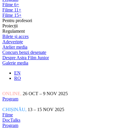
Filme 6+
Filme 11+
Filme 15+
Pentru profesori
Proiecții
Regulament
Bilete și acces
Adeverințe
Atelier media
Concurs benzi desenate
Despre Astra Film Junior
Galerie media
EN
RO
ONLINE,
26 OCT – 9 NOV 2025
Program
CHIȘINĂU,
13 – 15 NOV 2025
Filme
DocTalks
Program