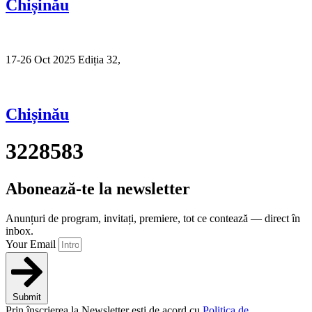
Chișinău
17-26 Oct 2025 Ediția 32,
Sibiu
Chișinău
3228583
Abonează-te la newsletter
Anunțuri de program, invitați, premiere, tot ce contează — direct în
inbox.
Your Email
Submit
Prin înscrierea la Newsletter ești de acord cu
Politica de