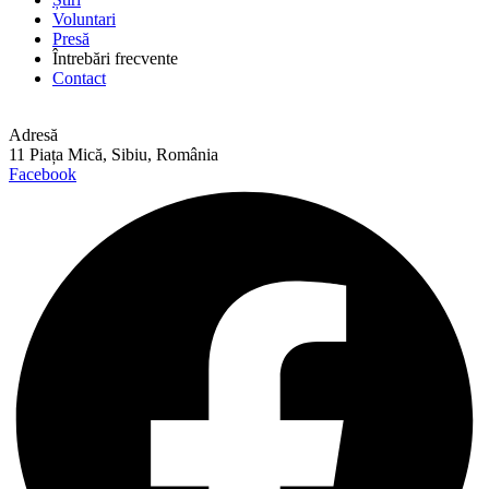
Voluntari
Presă
Întrebări frecvente
Contact
Adresă
11 Piața Mică, Sibiu, România
Facebook