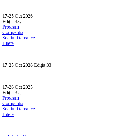
Skip
to
content
17-25 Oct 2026
Ediția 33,
Sibiu
Program
Competiția
Secțiuni tematice
Bilete
17-25 Oct 2026 Ediția 33,
Sibiu
17-26 Oct 2025
Ediția 32,
Sibiu
Program
Competiția
Secțiuni tematice
Bilete