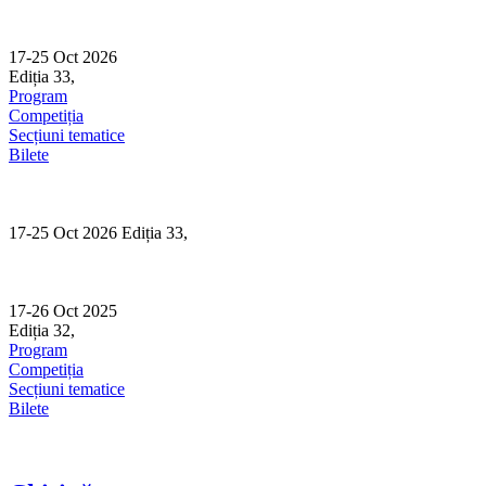
Skip
to
content
17-25 Oct 2026
Ediția 33,
Sibiu
Program
Competiția
Secțiuni tematice
Bilete
17-25 Oct 2026 Ediția 33,
Sibiu
17-26 Oct 2025
Ediția 32,
Sibiu
Program
Competiția
Secțiuni tematice
Bilete