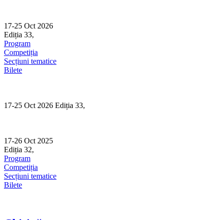
Skip
to
content
17-25 Oct 2026
Ediția 33,
Sibiu
Program
Competiția
Secțiuni tematice
Bilete
17-25 Oct 2026 Ediția 33,
Sibiu
17-26 Oct 2025
Ediția 32,
Sibiu
Program
Competiția
Secțiuni tematice
Bilete