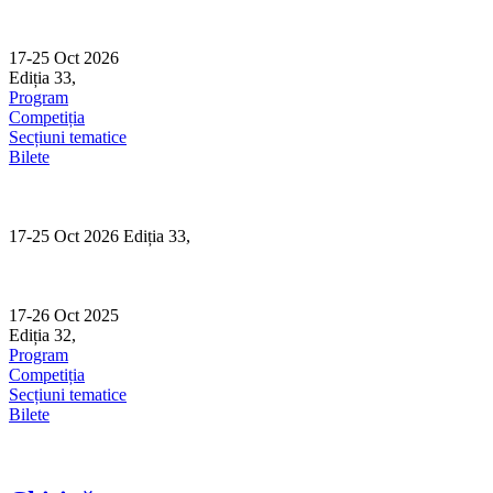
Skip
to
content
17-25 Oct 2026
Ediția 33,
Sibiu
Program
Competiția
Secțiuni tematice
Bilete
17-25 Oct 2026 Ediția 33,
Sibiu
17-26 Oct 2025
Ediția 32,
Sibiu
Program
Competiția
Secțiuni tematice
Bilete