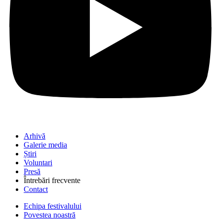
Arhivă
Galerie media
Știri
Voluntari
Presă
Întrebări frecvente
Contact
Echipa festivalului
Povestea noastră