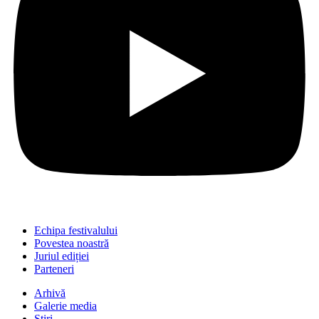
Echipa festivalului
Povestea noastră
Juriul ediției
Parteneri
Arhivă
Galerie media
Știri