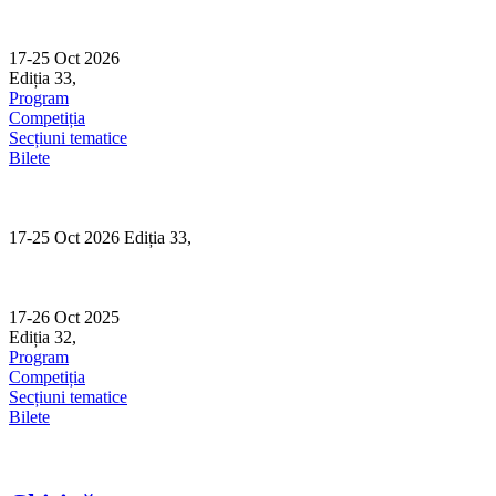
Skip
to
content
17-25 Oct 2026
Ediția 33,
Sibiu
Program
Competiția
Secțiuni tematice
Bilete
17-25 Oct 2026 Ediția 33,
Sibiu
17-26 Oct 2025
Ediția 32,
Sibiu
Program
Competiția
Secțiuni tematice
Bilete