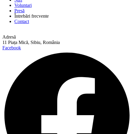
Voluntari
Presă
Întrebări frecvente
Contact
Adresă
11 Piața Mică, Sibiu, România
Facebook