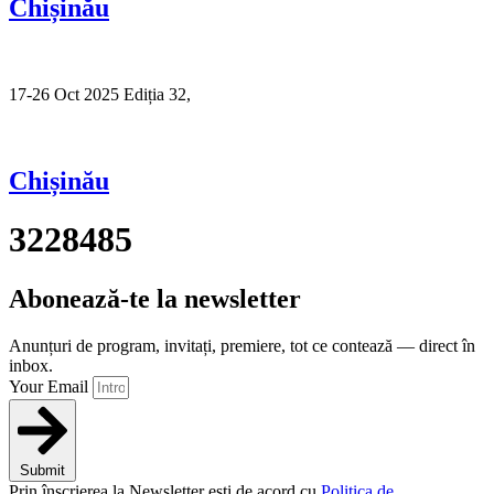
Chișinău
17-26 Oct 2025 Ediția 32,
Sibiu
Chișinău
3228485
Abonează-te la newsletter
Anunțuri de program, invitați, premiere, tot ce contează — direct în
inbox.
Your Email
Submit
Prin înscrierea la Newsletter ești de acord cu
Politica de