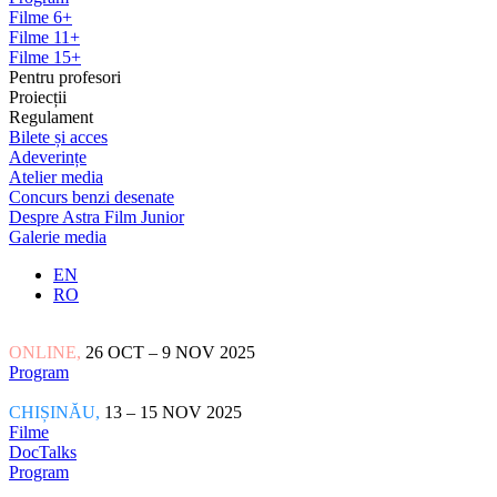
Filme 6+
Filme 11+
Filme 15+
Pentru profesori
Proiecții
Regulament
Bilete și acces
Adeverințe
Atelier media
Concurs benzi desenate
Despre Astra Film Junior
Galerie media
EN
RO
ONLINE,
26 OCT – 9 NOV 2025
Program
CHIȘINĂU,
13 – 15 NOV 2025
Filme
DocTalks
Program