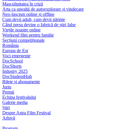
Masculinitatea în criză
Arta ca unealtă de autoexplorare și vindecare
Neo-fascism online și offline
Cum devii adult, cum devii părinte
Când presa devine o fabrică de știri false
Viețile noastre online
Weekend film pentru familie
Secțiuni competiționale
România
Europa de Est
Voci emergente
DocSchool
DocShorts
Industry 2025
DocStudentHub
Bilete și abonamente
Juriu
Premii
Echipa festivalului
Galerie media
Știri
Despre Astra Film Festival
Arhivă
Program