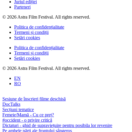
Juriul ediției
Parteneri
© 2026 Astra Film Festival. All rights reserved.
Politica de confidențialitate
Termeni și condiții
Setări cookies
Politica de confidențialitate
Termeni și condiții
Setări cookies
© 2026 Astra Film Festival. All rights reserved.
EN
RO
Sesiune de înscrieri filme deschisă
DocTalks
Secțiuni tematice
Femeie/Mamă - Cu ce preț?
#occident - o privire critică
Dictaturi - ghid de supraviețuire pentru posibila lor revenire
Pe ambele părți ale frontului sângeros