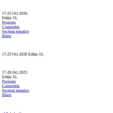
Skip
to
content
17-25 Oct 2026
Ediția 33,
Sibiu
Program
Competiția
Secțiuni tematice
Bilete
17-25 Oct 2026 Ediția 33,
Sibiu
17-26 Oct 2025
Ediția 32,
Sibiu
Program
Competiția
Secțiuni tematice
Bilete