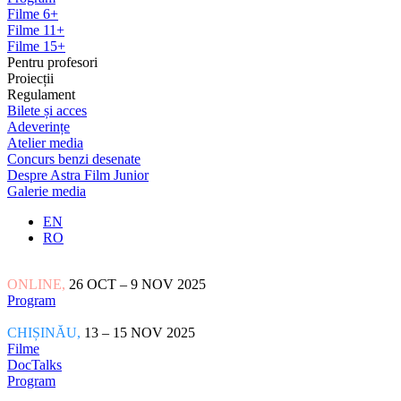
Filme 6+
Filme 11+
Filme 15+
Pentru profesori
Proiecții
Regulament
Bilete și acces
Adeverințe
Atelier media
Concurs benzi desenate
Despre Astra Film Junior
Galerie media
EN
RO
ONLINE,
26 OCT – 9 NOV 2025
Program
CHIȘINĂU,
13 – 15 NOV 2025
Filme
DocTalks
Program