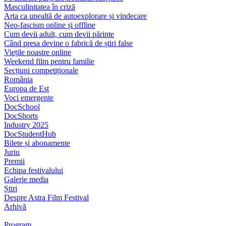
Masculinitatea în criză
Arta ca unealtă de autoexplorare și vindecare
Neo-fascism online și offline
Cum devii adult, cum devii părinte
Când presa devine o fabrică de știri false
Viețile noastre online
Weekend film pentru familie
Secțiuni competiționale
România
Europa de Est
Voci emergente
DocSchool
DocShorts
Industry 2025
DocStudentHub
Bilete și abonamente
Juriu
Premii
Echipa festivalului
Galerie media
Știri
Despre Astra Film Festival
Arhivă
Program