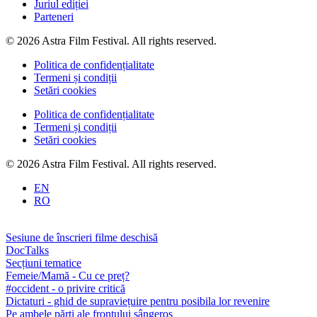
Juriul ediției
Parteneri
© 2026 Astra Film Festival. All rights reserved.
Politica de confidențialitate
Termeni și condiții
Setări cookies
Politica de confidențialitate
Termeni și condiții
Setări cookies
© 2026 Astra Film Festival. All rights reserved.
EN
RO
Sesiune de înscrieri filme deschisă
DocTalks
Secțiuni tematice
Femeie/Mamă - Cu ce preț?
#occident - o privire critică
Dictaturi - ghid de supraviețuire pentru posibila lor revenire
Pe ambele părți ale frontului sângeros