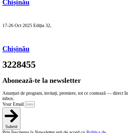
Chișinău
17-26 Oct 2025 Ediția 32,
Sibiu
Chișinău
3228455
Abonează-te la newsletter
Anunțuri de program, invitați, premiere, tot ce contează — direct în
inbox.
Your Email
Submit
Prin înscrierea la Newsletter ești de acord cu
Politica de