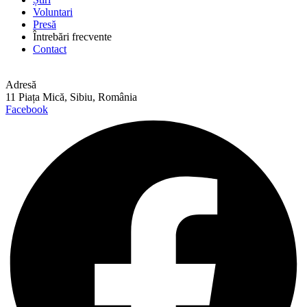
Voluntari
Presă
Întrebări frecvente
Contact
Adresă
11 Piața Mică, Sibiu, România
Facebook