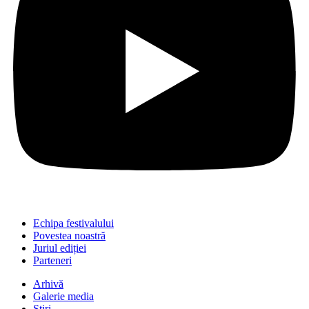
Echipa festivalului
Povestea noastră
Juriul ediției
Parteneri
Arhivă
Galerie media
Știri