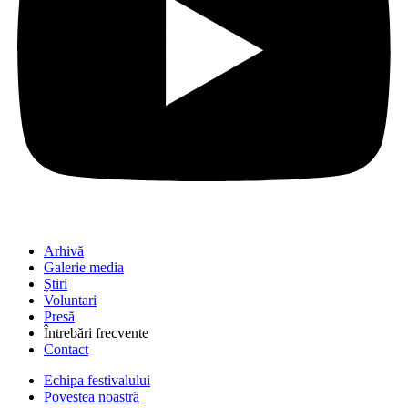
Arhivă
Galerie media
Știri
Voluntari
Presă
Întrebări frecvente
Contact
Echipa festivalului
Povestea noastră