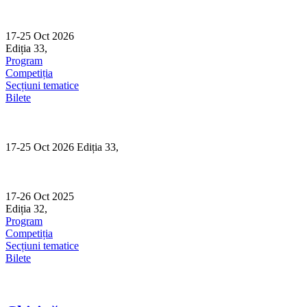
Skip
to
content
17-25 Oct 2026
Ediția 33,
Sibiu
Program
Competiția
Secțiuni tematice
Bilete
17-25 Oct 2026 Ediția 33,
Sibiu
17-26 Oct 2025
Ediția 32,
Sibiu
Program
Competiția
Secțiuni tematice
Bilete