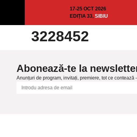
17-25 OCT 2026
EDIȚIA 33,
SIBIU
3228452
Abonează-te la newslette
Anunțuri de program, invitați, premiere, tot ce contează 