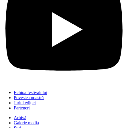
Echipa festivalului
Povestea noastră
Juriul ediției
Parteneri
Arhivă
Galerie media
Știri