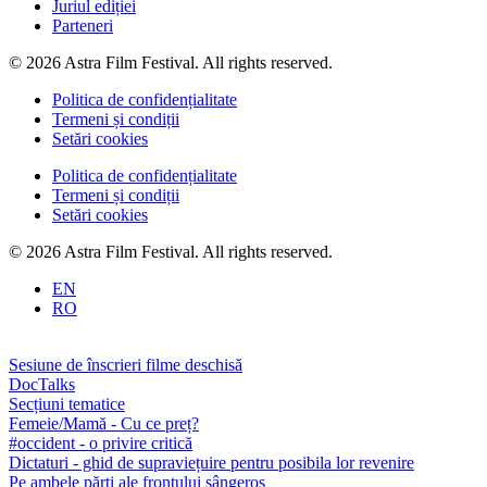
Juriul ediției
Parteneri
© 2026 Astra Film Festival. All rights reserved.
Politica de confidențialitate
Termeni și condiții
Setări cookies
Politica de confidențialitate
Termeni și condiții
Setări cookies
© 2026 Astra Film Festival. All rights reserved.
EN
RO
Sesiune de înscrieri filme deschisă
DocTalks
Secțiuni tematice
Femeie/Mamă - Cu ce preț?
#occident - o privire critică
Dictaturi - ghid de supraviețuire pentru posibila lor revenire
Pe ambele părți ale frontului sângeros