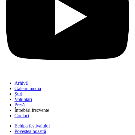
Arhivă
Galerie media
Știri
Voluntari
Presă
Întrebări frecvente
Contact
Echipa festivalului
Povestea noastră