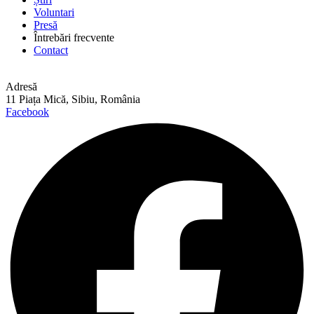
Voluntari
Presă
Întrebări frecvente
Contact
Adresă
11 Piața Mică, Sibiu, România
Facebook