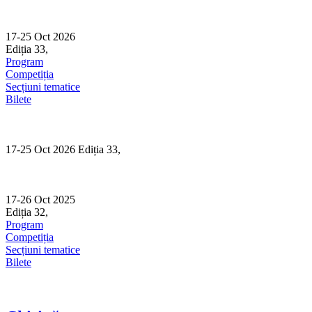
Skip
to
content
17-25 Oct 2026
Ediția 33,
Sibiu
Program
Competiția
Secțiuni tematice
Bilete
17-25 Oct 2026 Ediția 33,
Sibiu
17-26 Oct 2025
Ediția 32,
Sibiu
Program
Competiția
Secțiuni tematice
Bilete