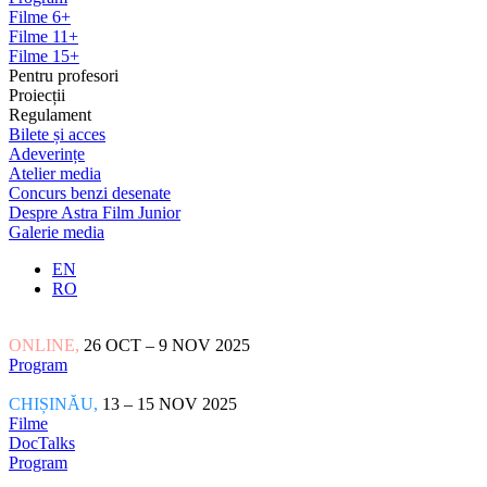
Filme 6+
Filme 11+
Filme 15+
Pentru profesori
Proiecții
Regulament
Bilete și acces
Adeverințe
Atelier media
Concurs benzi desenate
Despre Astra Film Junior
Galerie media
EN
RO
ONLINE,
26 OCT – 9 NOV 2025
Program
CHIȘINĂU,
13 – 15 NOV 2025
Filme
DocTalks
Program