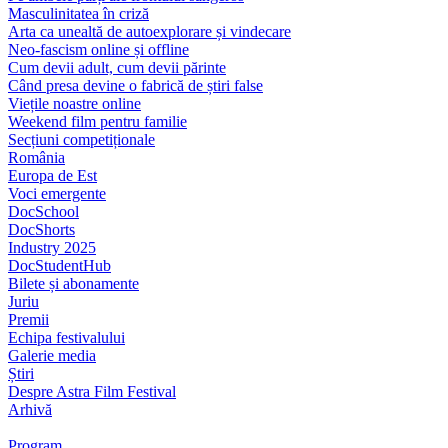
Masculinitatea în criză
Arta ca unealtă de autoexplorare și vindecare
Neo-fascism online și offline
Cum devii adult, cum devii părinte
Când presa devine o fabrică de știri false
Viețile noastre online
Weekend film pentru familie
Secțiuni competiționale
România
Europa de Est
Voci emergente
DocSchool
DocShorts
Industry 2025
DocStudentHub
Bilete și abonamente
Juriu
Premii
Echipa festivalului
Galerie media
Știri
Despre Astra Film Festival
Arhivă
Program