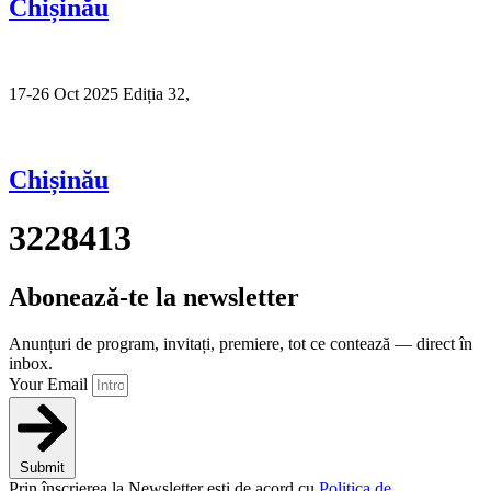
Chișinău
17-26 Oct 2025 Ediția 32,
Sibiu
Chișinău
3228413
Abonează-te la newsletter
Anunțuri de program, invitați, premiere, tot ce contează — direct în
inbox.
Your Email
Submit
Prin înscrierea la Newsletter ești de acord cu
Politica de