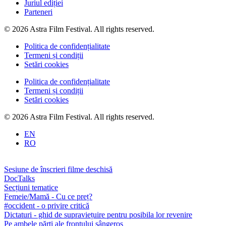
Juriul ediției
Parteneri
© 2026 Astra Film Festival. All rights reserved.
Politica de confidențialitate
Termeni și condiții
Setări cookies
Politica de confidențialitate
Termeni și condiții
Setări cookies
© 2026 Astra Film Festival. All rights reserved.
EN
RO
Sesiune de înscrieri filme deschisă
DocTalks
Secțiuni tematice
Femeie/Mamă - Cu ce preț?
#occident - o privire critică
Dictaturi - ghid de supraviețuire pentru posibila lor revenire
Pe ambele părți ale frontului sângeros