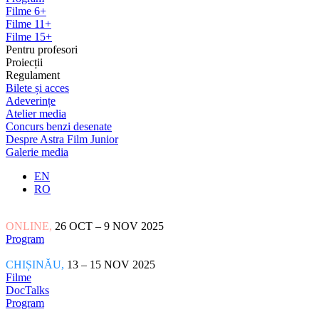
Filme 6+
Filme 11+
Filme 15+
Pentru profesori
Proiecții
Regulament
Bilete și acces
Adeverințe
Atelier media
Concurs benzi desenate
Despre Astra Film Junior
Galerie media
EN
RO
ONLINE,
26 OCT – 9 NOV 2025
Program
CHIȘINĂU,
13 – 15 NOV 2025
Filme
DocTalks
Program