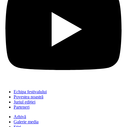
Echipa festivalului
Povestea noastră
Juriul ediției
Parteneri
Arhivă
Galerie media
Știri