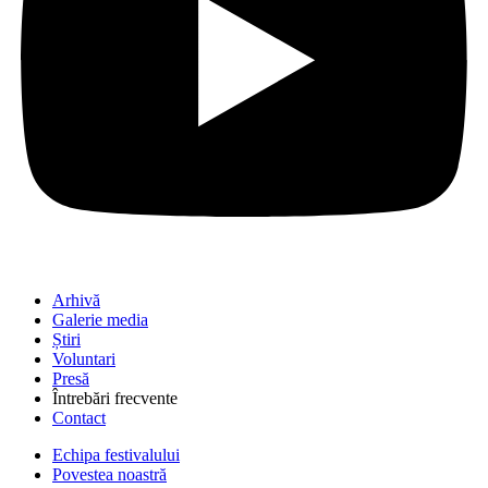
Arhivă
Galerie media
Știri
Voluntari
Presă
Întrebări frecvente
Contact
Echipa festivalului
Povestea noastră