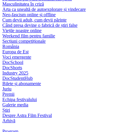
Masculinitatea în criză
Arta ca unealtă de autoexplorare și vindecare
Neo-fascism online și offline
Cum devii adult, cum devii părinte
Când presa devine o fabrică de știri false
Viețile noastre online
Weekend film pentru familie
Secțiuni competiționale
România
Europa de Est
Voci emergente
DocSchool
DocShorts
Industry 2025
DocStudentHub
Bilete și abonamente
Juriu
Premii
Echipa festivalului
Galerie media
Știri
Despre Astra Film Festival
Arhivă
Program