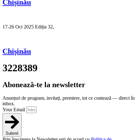
Chișinău
17-26 Oct 2025 Ediția 32,
Sibiu
Chișinău
3228389
Abonează-te la newsletter
Anunțuri de program, invitați, premiere, tot ce contează — direct în
inbox.
Your Email
Submit
Prin înscrierea la Newsletter ești de acord cu
Politica de