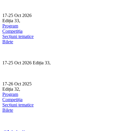
Skip
to
content
17-25 Oct 2026
Ediția 33,
Sibiu
Program
Competiția
Secțiuni tematice
Bilete
17-25 Oct 2026 Ediția 33,
Sibiu
17-26 Oct 2025
Ediția 32,
Sibiu
Program
Competiția
Secțiuni tematice
Bilete