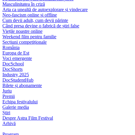
Masculinitatea în criză
Arta ca unealtă de autoexplorare și vindecare
Neo-fascism online și offline
Cum devii adult, cum devii părinte
Când presa devine o fabrică de știri false
Viețile noastre online
Weekend film pentru familie
Secțiuni competiționale
România
Europa de Est
Voci emergente
DocSchool
DocShorts
Industry 2025
DocStudentHub
Bilete și abonamente
Juriu
Premii
Echipa festivalului
Galerie media
Știri
Despre Astra Film Festival
Arhivă
Program