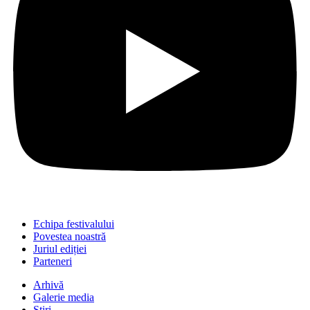
Echipa festivalului
Povestea noastră
Juriul ediției
Parteneri
Arhivă
Galerie media
Știri