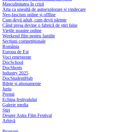
Masculinitatea în criză
Arta ca unealtă de autoexplorare și vindecare
Neo-fascism online și offline
Cum devii adult, cum devii părinte
Când presa devine o fabrică de știri false
Viețile noastre online
Weekend film pentru familie
Secțiuni competiționale
România
Europa de Est
Voci emergente
DocSchool
DocShorts
Industry 2025
DocStudentHub
Bilete și abonamente
Juriu
Premii
Echipa festivalului
Galerie media
Știri
Despre Astra Film Festival
Arhivă
Program