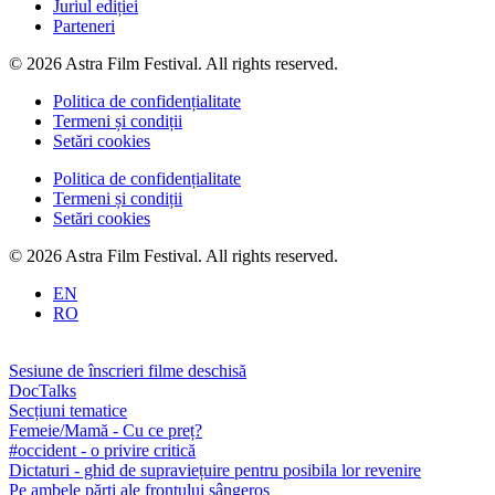
Juriul ediției
Parteneri
© 2026 Astra Film Festival. All rights reserved.
Politica de confidențialitate
Termeni și condiții
Setări cookies
Politica de confidențialitate
Termeni și condiții
Setări cookies
© 2026 Astra Film Festival. All rights reserved.
EN
RO
Sesiune de înscrieri filme deschisă
DocTalks
Secțiuni tematice
Femeie/Mamă - Cu ce preț?
#occident - o privire critică
Dictaturi - ghid de supraviețuire pentru posibila lor revenire
Pe ambele părți ale frontului sângeros