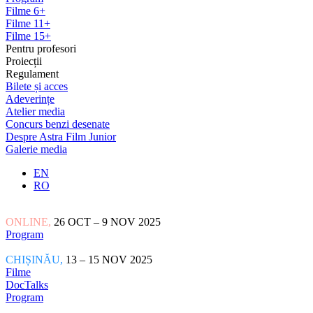
Filme 6+
Filme 11+
Filme 15+
Pentru profesori
Proiecții
Regulament
Bilete și acces
Adeverințe
Atelier media
Concurs benzi desenate
Despre Astra Film Junior
Galerie media
EN
RO
ONLINE,
26 OCT – 9 NOV 2025
Program
CHIȘINĂU,
13 – 15 NOV 2025
Filme
DocTalks
Program