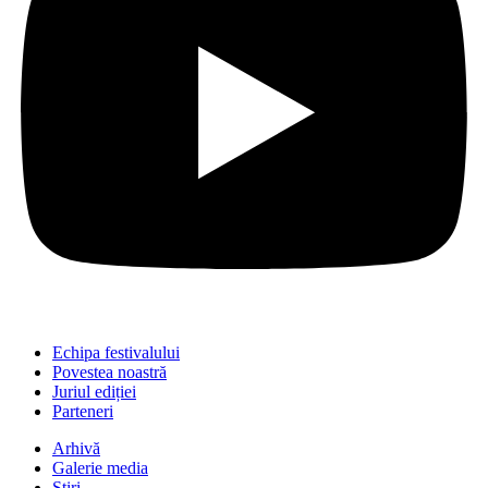
Echipa festivalului
Povestea noastră
Juriul ediției
Parteneri
Arhivă
Galerie media
Știri