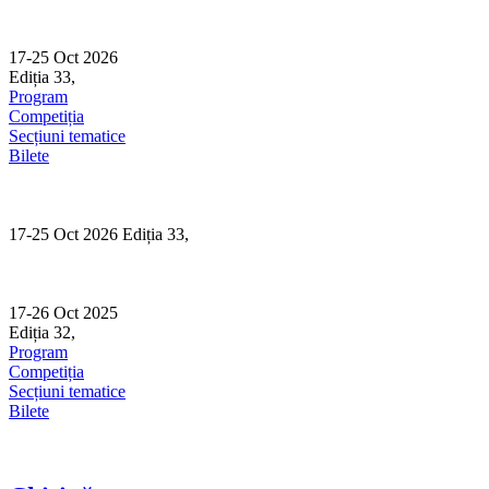
Skip
to
content
17-25 Oct 2026
Ediția 33,
Sibiu
Program
Competiția
Secțiuni tematice
Bilete
17-25 Oct 2026 Ediția 33,
Sibiu
17-26 Oct 2025
Ediția 32,
Sibiu
Program
Competiția
Secțiuni tematice
Bilete