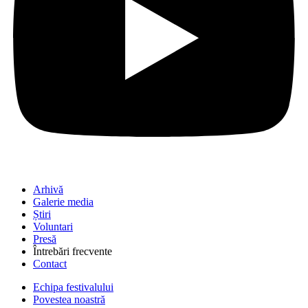
Arhivă
Galerie media
Știri
Voluntari
Presă
Întrebări frecvente
Contact
Echipa festivalului
Povestea noastră