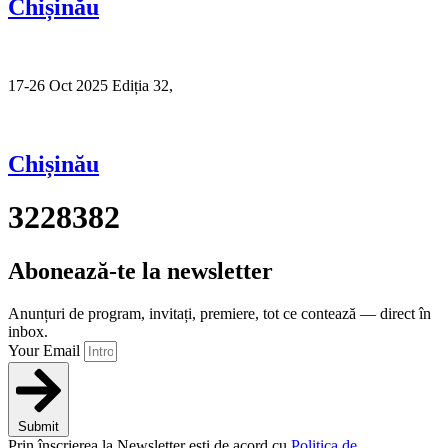
Chișinău
17-26 Oct 2025 Ediția 32,
Sibiu
Chișinău
3228382
Abonează-te la newsletter
Anunțuri de program, invitați, premiere, tot ce contează — direct în
inbox.
Your Email
Submit
Prin înscrierea la Newsletter ești de acord cu
Politica de