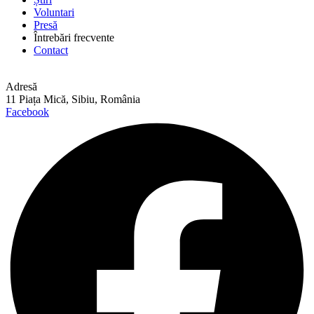
Voluntari
Presă
Întrebări frecvente
Contact
Adresă
11 Piața Mică, Sibiu, România
Facebook