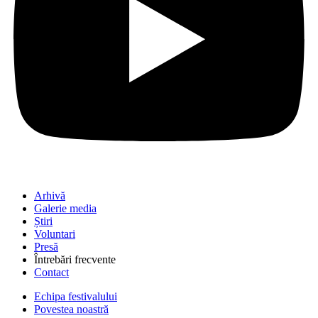
Arhivă
Galerie media
Știri
Voluntari
Presă
Întrebări frecvente
Contact
Echipa festivalului
Povestea noastră