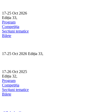
Skip
to
content
17-25 Oct 2026
Ediția 33,
Sibiu
Program
Competiția
Secțiuni tematice
Bilete
17-25 Oct 2026 Ediția 33,
Sibiu
17-26 Oct 2025
Ediția 32,
Sibiu
Program
Competiția
Secțiuni tematice
Bilete