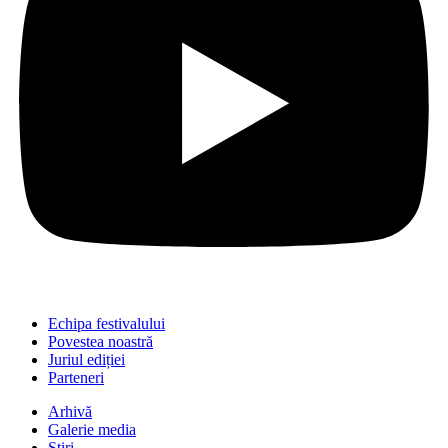
Echipa festivalului
Povestea noastră
Juriul ediției
Parteneri
Arhivă
Galerie media
Știri