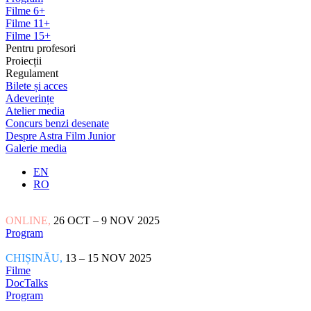
Filme 6+
Filme 11+
Filme 15+
Pentru profesori
Proiecții
Regulament
Bilete și acces
Adeverințe
Atelier media
Concurs benzi desenate
Despre Astra Film Junior
Galerie media
EN
RO
ONLINE,
26 OCT – 9 NOV 2025
Program
CHIȘINĂU,
13 – 15 NOV 2025
Filme
DocTalks
Program