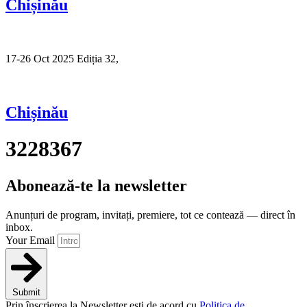
Chișinău
17-26 Oct 2025 Ediția 32,
Sibiu
Chișinău
3228367
Abonează-te la newsletter
Anunțuri de program, invitați, premiere, tot ce contează — direct în
inbox.
Your Email
Submit
Prin înscrierea la Newsletter ești de acord cu
Politica de