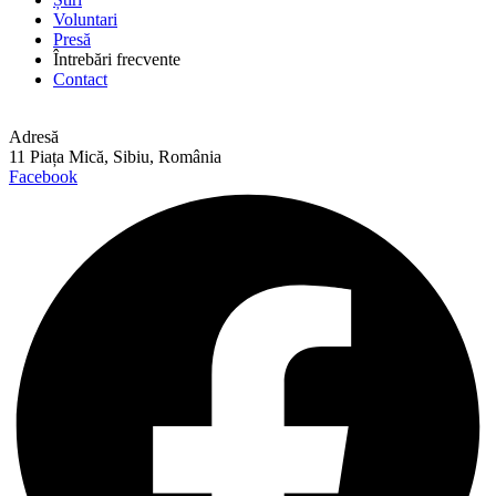
Voluntari
Presă
Întrebări frecvente
Contact
Adresă
11 Piața Mică, Sibiu, România
Facebook