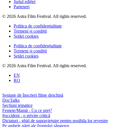
Juriul ediției
Parteneri
© 2026 Astra Film Festival. All rights reserved.
Politica de confidențialitate
Termeni și condiții
Setări cookies
Politica de confidențialitate
Termeni și condiții
Setări cookies
© 2026 Astra Film Festival. All rights reserved.
EN
RO
Sesiune de înscrieri filme deschisă
DocTalks
Secțiuni tematice
Femeie/Mamă - Cu ce preț?
#occident - o privire critică
Dictaturi - ghid de supraviețuire pentru posibila lor revenire
Pe ambele părți ale frontului sângeros