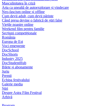
Masculinitatea în criză
Arta ca unealtă de autoexplorare și vindecare
Neo-fascism online și offline
Cum devii adult, cum devii părinte
Când presa devine o fabrică de știri false
Viețile noastre online
Weekend film pentru familie
Secțiuni competiționale
România
Europa de Est
Voci emergente
DocSchool
DocShorts
Industry 2025
DocStudentHub
Bilete și abonamente
Juriu
Premii
Echipa festivalului
Galerie media
Știri
Despre Astra Film Festival
Arhivă
Program