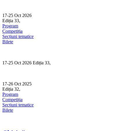
Skip
to
content
17-25 Oct 2026
Ediția 33,
Sibiu
Program
Competiția
Secțiuni tematice
Bilete
17-25 Oct 2026 Ediția 33,
Sibiu
17-26 Oct 2025
Ediția 32,
Sibiu
Program
Competiția
Secțiuni tematice
Bilete