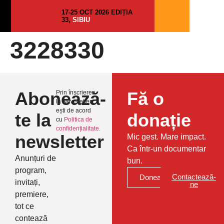
17-25 OCT 2026 EDIȚIA
33,
SIBIU
3228330
Abonează-
Fă o
Prin înscrierea
la Newsletter
ești de acord
te la
donație
cu
Politica de
confidențialitate.
newsletter
Mic gest. Mare impact.
Ca într-un documentar
Anunțuri de
bun.
program,
Contactează-
Donează
invitați,
ne
premiere,
tot ce
contează