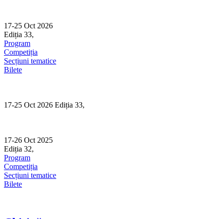
Skip
to
content
17-25 Oct 2026
Ediția 33,
Sibiu
Program
Competiția
Secțiuni tematice
Bilete
17-25 Oct 2026 Ediția 33,
Sibiu
17-26 Oct 2025
Ediția 32,
Sibiu
Program
Competiția
Secțiuni tematice
Bilete