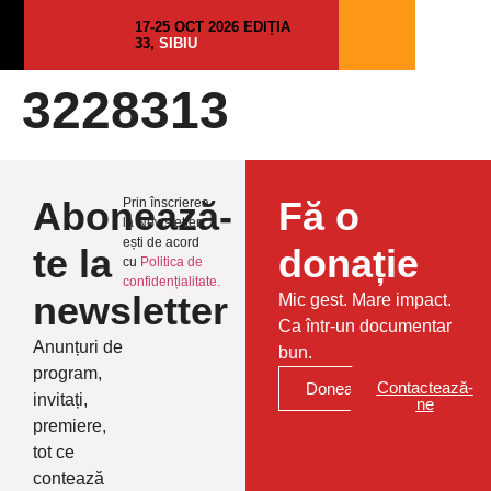
17-25 OCT 2026 EDIȚIA
33,
SIBIU
3228313
Abonează-
Fă o
Prin înscrierea
la Newsletter
ești de acord
te la
donație
cu
Politica de
confidențialitate.
newsletter
Mic gest. Mare impact.
Ca într-un documentar
Anunțuri de
bun.
program,
Contactează-
Donează
invitați,
ne
premiere,
tot ce
contează