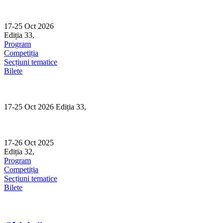
Skip
to
content
17-25 Oct 2026
Ediția 33,
Sibiu
Program
Competiția
Secțiuni tematice
Bilete
17-25 Oct 2026 Ediția 33,
Sibiu
17-26 Oct 2025
Ediția 32,
Sibiu
Program
Competiția
Secțiuni tematice
Bilete