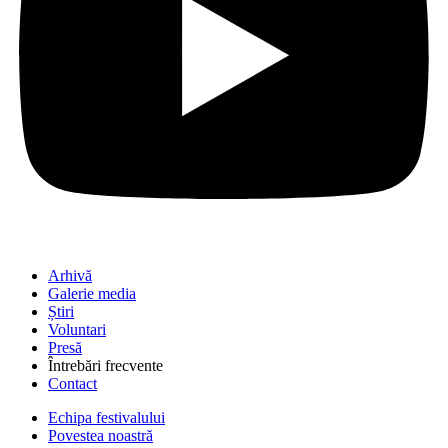
Arhivă
Galerie media
Știri
Voluntari
Presă
Întrebări frecvente
Contact
Echipa festivalului
Povestea noastră