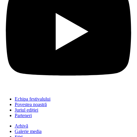
Echipa festivalului
Povestea noastră
Juriul ediției
Parteneri
Arhivă
Galerie media
Știri