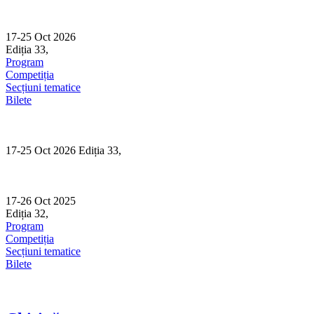
Skip
to
content
17-25 Oct 2026
Ediția 33,
Sibiu
Program
Competiția
Secțiuni tematice
Bilete
17-25 Oct 2026 Ediția 33,
Sibiu
17-26 Oct 2025
Ediția 32,
Sibiu
Program
Competiția
Secțiuni tematice
Bilete