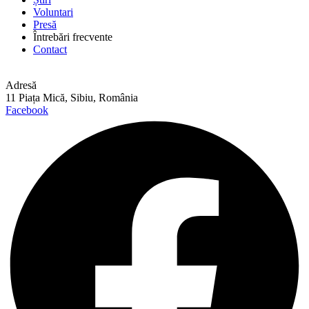
Voluntari
Presă
Întrebări frecvente
Contact
Adresă
11 Piața Mică, Sibiu, România
Facebook