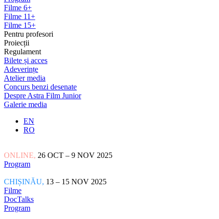
Filme 6+
Filme 11+
Filme 15+
Pentru profesori
Proiecții
Regulament
Bilete și acces
Adeverințe
Atelier media
Concurs benzi desenate
Despre Astra Film Junior
Galerie media
EN
RO
ONLINE,
26 OCT – 9 NOV 2025
Program
CHIȘINĂU,
13 – 15 NOV 2025
Filme
DocTalks
Program