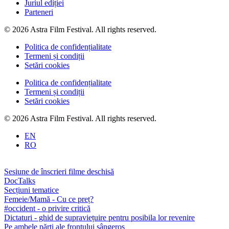
Juriul ediției
Parteneri
© 2026 Astra Film Festival. All rights reserved.
Politica de confidențialitate
Termeni și condiții
Setări cookies
Politica de confidențialitate
Termeni și condiții
Setări cookies
© 2026 Astra Film Festival. All rights reserved.
EN
RO
Sesiune de înscrieri filme deschisă
DocTalks
Secțiuni tematice
Femeie/Mamă - Cu ce preț?
#occident - o privire critică
Dictaturi - ghid de supraviețuire pentru posibila lor revenire
Pe ambele părți ale frontului sângeros