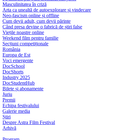
Masculinitatea în criză
Arta ca unealtă de autoexplorare și vindecare
Neo-fascism online și offline
Cum devii adult, cum devii părinte
Când presa devine o fabrică de știri false
Viețile noastre online
Weekend film pentru familie
Secțiuni competiționale
România
Europa de Est
Voci emergente
DocSchool
DocShorts
Industry 2025
DocStudentHub
Bilete și abonamente
Juriu
Premii
Echipa festivalului
Galerie media
Știri
Despre Astra Film Festival
Arhivă
Program