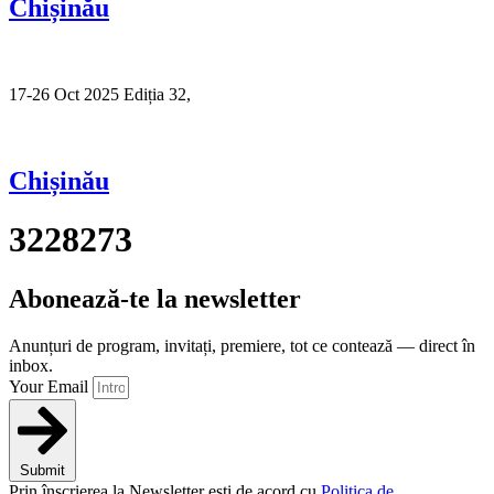
Chișinău
17-26 Oct 2025 Ediția 32,
Sibiu
Chișinău
3228273
Abonează-te la newsletter
Anunțuri de program, invitați, premiere, tot ce contează — direct în
inbox.
Your Email
Submit
Prin înscrierea la Newsletter ești de acord cu
Politica de