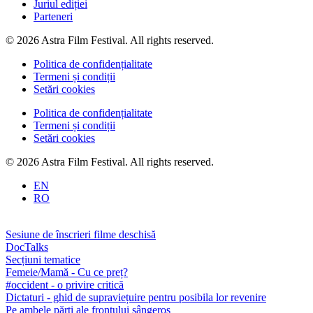
Juriul ediției
Parteneri
© 2026 Astra Film Festival. All rights reserved.
Politica de confidențialitate
Termeni și condiții
Setări cookies
Politica de confidențialitate
Termeni și condiții
Setări cookies
© 2026 Astra Film Festival. All rights reserved.
EN
RO
Sesiune de înscrieri filme deschisă
DocTalks
Secțiuni tematice
Femeie/Mamă - Cu ce preț?
#occident - o privire critică
Dictaturi - ghid de supraviețuire pentru posibila lor revenire
Pe ambele părți ale frontului sângeros