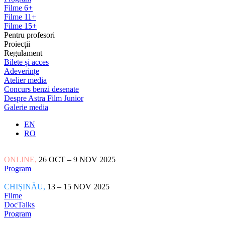
Filme 6+
Filme 11+
Filme 15+
Pentru profesori
Proiecții
Regulament
Bilete și acces
Adeverințe
Atelier media
Concurs benzi desenate
Despre Astra Film Junior
Galerie media
EN
RO
ONLINE,
26 OCT – 9 NOV 2025
Program
CHIȘINĂU,
13 – 15 NOV 2025
Filme
DocTalks
Program