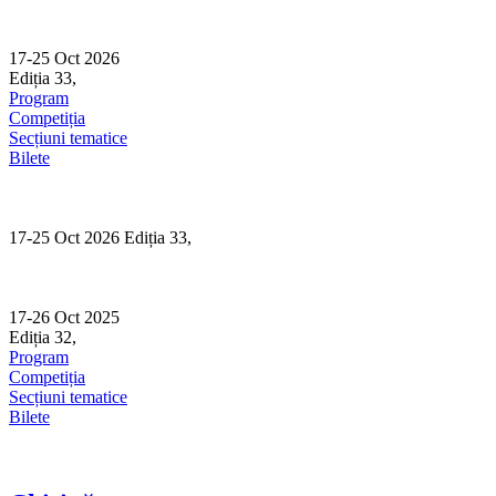
Skip
to
content
17-25 Oct 2026
Ediția 33,
Sibiu
Program
Competiția
Secțiuni tematice
Bilete
17-25 Oct 2026 Ediția 33,
Sibiu
17-26 Oct 2025
Ediția 32,
Sibiu
Program
Competiția
Secțiuni tematice
Bilete