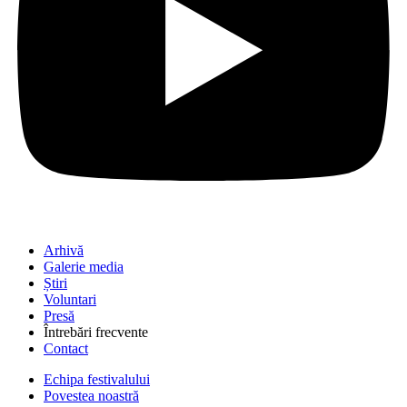
Arhivă
Galerie media
Știri
Voluntari
Presă
Întrebări frecvente
Contact
Echipa festivalului
Povestea noastră