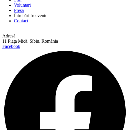
Voluntari
Presă
Întrebări frecvente
Contact
Adresă
11 Piața Mică, Sibiu, România
Facebook