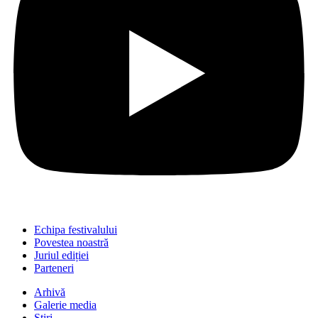
Echipa festivalului
Povestea noastră
Juriul ediției
Parteneri
Arhivă
Galerie media
Știri