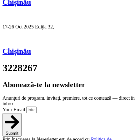
Chișinău
17-26 Oct 2025 Ediția 32,
Sibiu
Chișinău
3228267
Abonează-te la newsletter
Anunțuri de program, invitați, premiere, tot ce contează — direct în
inbox.
Your Email
Submit
Prin înscrierea la Newsletter ești de acord cu
Politica de