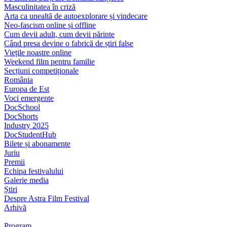
Masculinitatea în criză
Arta ca unealtă de autoexplorare și vindecare
Neo-fascism online și offline
Cum devii adult, cum devii părinte
Când presa devine o fabrică de știri false
Viețile noastre online
Weekend film pentru familie
Secțiuni competiționale
România
Europa de Est
Voci emergente
DocSchool
DocShorts
Industry 2025
DocStudentHub
Bilete și abonamente
Juriu
Premii
Echipa festivalului
Galerie media
Știri
Despre Astra Film Festival
Arhivă
Program