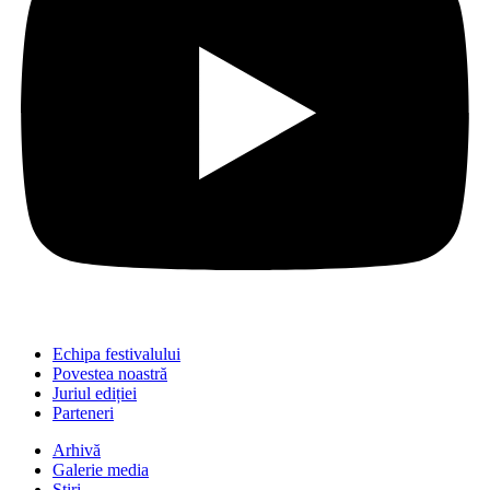
Echipa festivalului
Povestea noastră
Juriul ediției
Parteneri
Arhivă
Galerie media
Știri