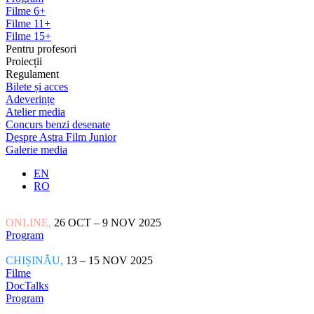
Filme 6+
Filme 11+
Filme 15+
Pentru profesori
Proiecții
Regulament
Bilete și acces
Adeverințe
Atelier media
Concurs benzi desenate
Despre Astra Film Junior
Galerie media
EN
RO
ONLINE,
26 OCT – 9 NOV 2025
Program
CHIȘINĂU,
13 – 15 NOV 2025
Filme
DocTalks
Program