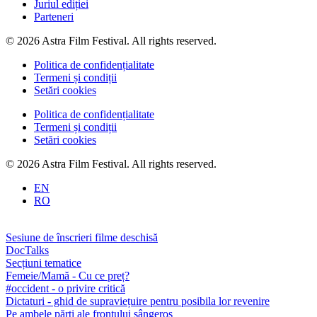
Juriul ediției
Parteneri
© 2026 Astra Film Festival. All rights reserved.
Politica de confidențialitate
Termeni și condiții
Setări cookies
Politica de confidențialitate
Termeni și condiții
Setări cookies
© 2026 Astra Film Festival. All rights reserved.
EN
RO
Sesiune de înscrieri filme deschisă
DocTalks
Secțiuni tematice
Femeie/Mamă - Cu ce preț?
#occident - o privire critică
Dictaturi - ghid de supraviețuire pentru posibila lor revenire
Pe ambele părți ale frontului sângeros