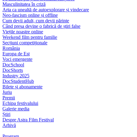
Masculinitatea în criză
Arta ca unealtă de autoexplorare și vindecare
Neo-fascism online și offline
Cum devii adult, cum devii părinte
Când presa devine o fabrică de știri false
Viețile noastre online
Weekend film pentru familie
Secțiuni competiționale
România
Europa de Est
Voci emergente
DocSchool
DocShorts
Industry 2025
DocStudentHub
Bilete și abonamente
Juriu
Premii
Echipa festivalului
Galerie media
Știri
Despre Astra Film Festival
Arhivă
Program