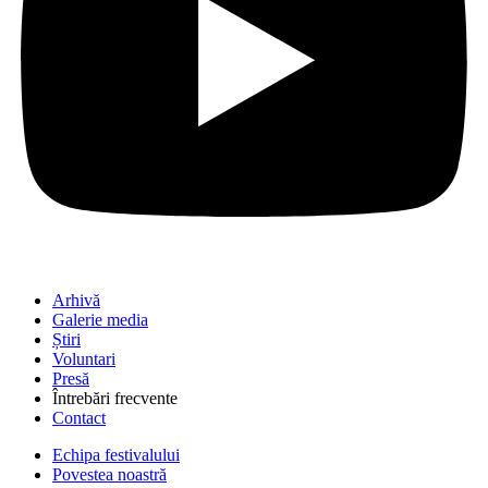
Arhivă
Galerie media
Știri
Voluntari
Presă
Întrebări frecvente
Contact
Echipa festivalului
Povestea noastră