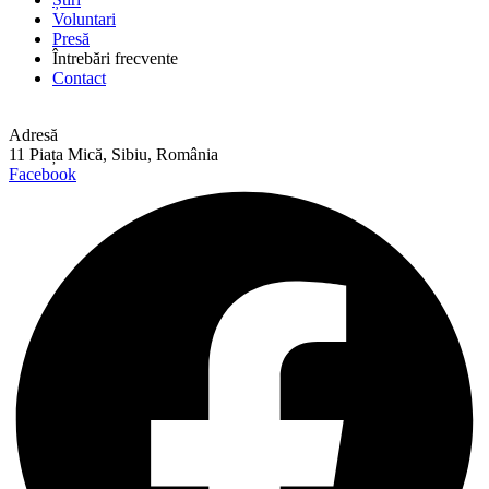
Voluntari
Presă
Întrebări frecvente
Contact
Adresă
11 Piața Mică, Sibiu, România
Facebook