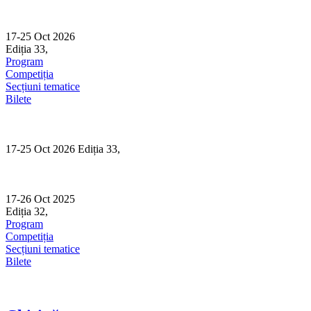
Skip
to
content
17-25 Oct 2026
Ediția 33,
Sibiu
Program
Competiția
Secțiuni tematice
Bilete
17-25 Oct 2026 Ediția 33,
Sibiu
17-26 Oct 2025
Ediția 32,
Sibiu
Program
Competiția
Secțiuni tematice
Bilete