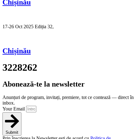
Chișinău
17-26 Oct 2025 Ediția 32,
Sibiu
Chișinău
3228262
Abonează-te la newsletter
Anunțuri de program, invitați, premiere, tot ce contează — direct în
inbox.
Your Email
Submit
Prin înscrierea la Newsletter ești de acord cu
Politica de