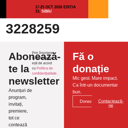
17-25 OCT 2026 EDIȚIA
33,
SIBIU
3228259
Abonează-
Fă o
Prin înscrierea
la Newsletter
ești de acord
te la
donație
cu
Politica de
confidențialitate.
newsletter
Mic gest. Mare impact.
Ca într-un documentar
Anunțuri de
bun.
program,
Contactează-
Donează
invitați,
ne
premiere,
tot ce
contează