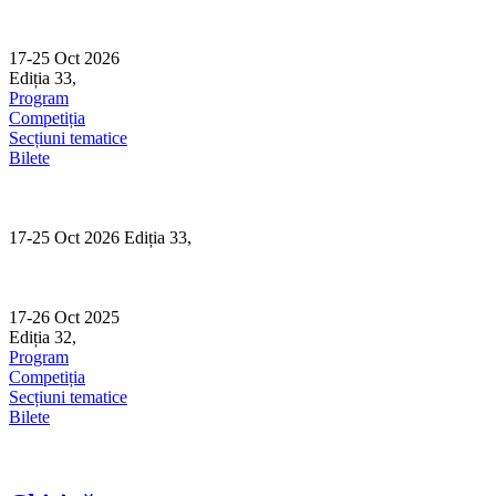
Skip
to
content
17-25 Oct 2026
Ediția 33,
Sibiu
Program
Competiția
Secțiuni tematice
Bilete
17-25 Oct 2026 Ediția 33,
Sibiu
17-26 Oct 2025
Ediția 32,
Sibiu
Program
Competiția
Secțiuni tematice
Bilete